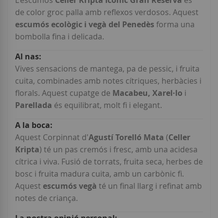
L'escumós
Celler Kripta Icònic Gran Reserva
és
de color groc palla amb reflexos verdosos. Aquest
escumós ecològic i vegà del Penedès
forma una
bombolla fina i delicada.
Vives sensacions de mantega, pa de pessic, i fruita
cuita, combinades amb notes cítriques, herbàcies i
florals. Aquest cupatge de
Macabeu, Xarel·lo
i
Parellada
és equilibrat, molt fi i elegant.
Aquest Corpinnat d'
Agustí Torelló Mata
(
Celler
Kripta
) té un pas cremós i fresc, amb una acidesa
cítrica i viva. Fusió de torrats, fruita seca, herbes de
bosc i fruita madura cuita, amb un carbònic fi.
Aquest
escumós vegà
té un final llarg i refinat amb
notes de criança.