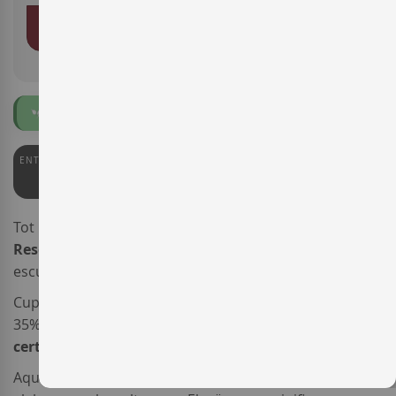
AFEGIR A LA CISTELLA
Ecològic
Vegà
ENTERWINE
PARKER
PEÑÍN
91
92
92
Tot un clàssic, l'escumós
Celler Kripta Icònic Gran
Reserva
és un referent per als amants dels grans
escumosos del
Penedès
.
Cupatge tradicional, la proporció és 38%
Parellada
,
35%
Macabeu
i 27%
Xarel·lo
procedent de vinyes amb
certificació ecològica
d'uns 30 anys d'edat.
Aquest
escumós Corpinnat ecològic i vegà
es va