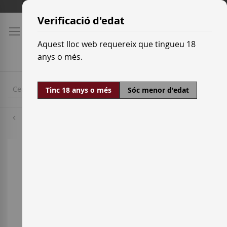
Skip
Tarifes de transport
to
Verificació d'edat
Content
Aquest lloc web requereix que tingueu 18
anys o més.
Tinc 18 anys o més
Sóc menor d'edat
Macabeu
Skip
to
the
end
of
the
images