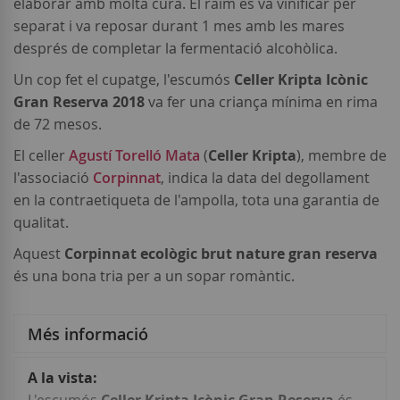
elaborar amb molta cura. El raïm es va vinificar per
separat i va reposar durant 1 mes amb les mares
després de completar la fermentació alcohòlica.
Un cop fet el cupatge, l'escumós
Celler Kripta Icònic
Gran Reserva 2018
va fer una criança mínima en rima
de 72 mesos.
El celler
Agustí Torelló Mata
(
Celler Kripta
), membre de
l'associació
Corpinnat
, indica la data del degollament
en la contraetiqueta de l'ampolla, tota una garantia de
qualitat.
Aquest
Corpinnat ecològic brut nature gran reserva
és una bona tria per a un sopar romàntic.
Més informació
Més
informació