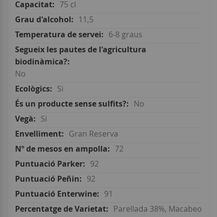
75 cl
11,5
6-8 graus
No
Si
No
Si
Gran Reserva
72
92
92
91
Parellada 38%, Macabeo