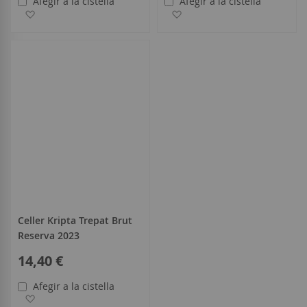
Afegir a la cistella
Afegir a la cistella
Afegir a la llista de desitjos
Afegir a la llista de desitjo
Celler Kripta Trepat Brut
Reserva 2023
14,40 €
Afegir a la cistella
Afegir a la llista de desitjos