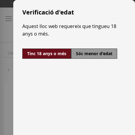
Skip
Tarifes de transport
to
Verificació d'edat
Content
Aquest lloc web requereix que tingueu 18
anys o més.
Tinc 18 anys o més
Sóc menor d'edat
Gewürztraminer
Skip
to
the
end
of
the
images