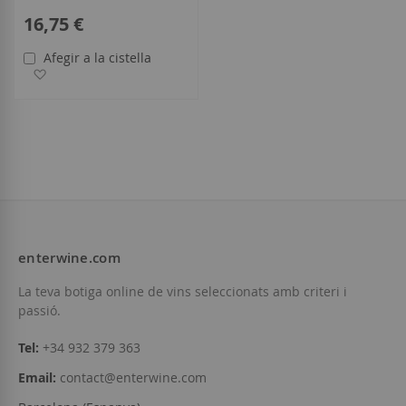
16,75 €
Afegir a la cistella
Afegir a la llista de desitjos
enterwine.com
La teva botiga online de vins seleccionats amb criteri i
passió.
Tel:
+34 932 379 363
Email:
contact@enterwine.com