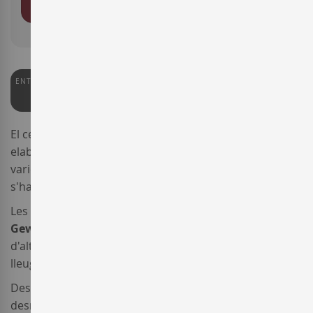
AFEGIR A LA CISTELLA
ENTERWINE
91
El celler
Enate
va ser un dels primers a Espanya en
elaborar un vi varietal de
Gewürztraminer
. Aquesta
varietat, originària del poble de Tramin, al Tirol del Sud,
s'ha adaptat bé a la zona aragonesa del
Somontano
.
Les vinyes a partir de les quals s'elabora
Enate
Gewürztraminer
creixen a més de 400 metres
d'altitud, en una zona de clima exigent atemperat per
lleugeres brises del Mediterrani.
Després d'una verema manual, els raïms es van
desrapar i es van esprémer lleugerament abans de fer