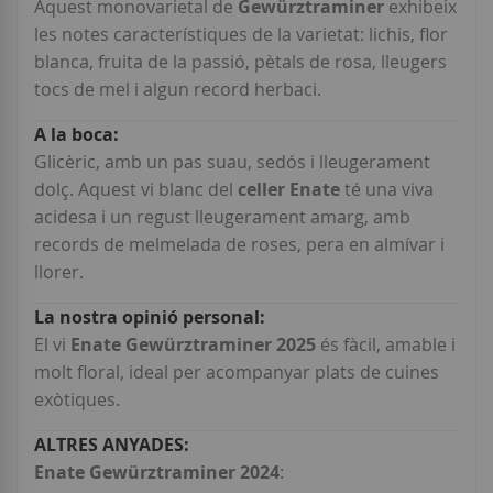
Aquest monovarietal de
Gewürztraminer
exhibeix
les notes característiques de la varietat: lichis, flor
blanca, fruita de la passió, pètals de rosa, lleugers
tocs de mel i algun record herbaci.
Glicèric, amb un pas suau, sedós i lleugerament
dolç. Aquest vi blanc del
celler Enate
té una viva
acidesa i un regust lleugerament amarg, amb
records de melmelada de roses, pera en almívar i
llorer.
El vi
Enate Gewürztraminer 2025
és fàcil, amable i
molt floral, ideal per acompanyar plats de cuines
exòtiques.
Enate Gewürztraminer 2024
: