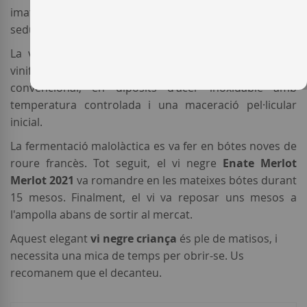
imatge dissenyada per Frederic Amat i un contingut
seductor i modern.
La verema del
Merlot
es va fer a finals d'agost. La
vinificació d'aquest
vi negre del Somontano
va ser
convencional, en dipòsits d'acer inoxidable amb
temperatura controlada i una maceració pel·licular
inicial.
La fermentació malolàctica es va fer en bótes noves de
roure francès. Tot seguit, el vi negre
Enate Merlot
Merlot 2021
va romandre en les mateixes bótes durant
15 mesos. Finalment, el vi va reposar uns mesos a
l'ampolla abans de sortir al mercat.
Aquest elegant
vi negre criança
és ple de matisos, i
necessita una mica de temps per obrir-se. Us
recomanem que el decanteu.