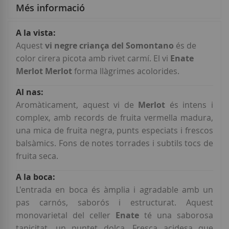
Més informació
Més
informació
Aquest
vi negre criança del Somontano
és de
color cirera picota amb rivet carmí. El vi
Enate
Merlot Merlot
forma llàgrimes acolorides.
Aromàticament, aquest vi de
Merlot
és intens i
complex, amb records de fruita vermella madura,
una mica de fruita negra, punts especiats i frescos
balsàmics. Fons de notes torrades i subtils tocs de
fruita seca.
L'entrada en boca és àmplia i agradable amb un
pas carnós, saborós i estructurat. Aquest
monovarietal del celler
Enate
té una saborosa
tanicitat, un puntet dolça. Fresca acidesa que