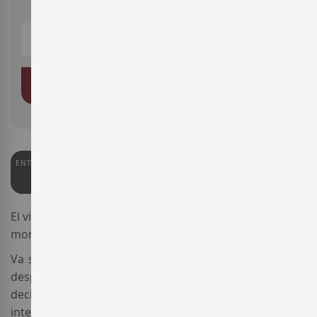
AFEGIR A LA CISTELLA
ENTERWINE
91
El vi
Enate Merlot Merlot
és un dels millors
monovarietals del celler
Enate
.
Va ser el primer monovarietal que va sortir al mercat
després que en Jesús Artajona, enòleg de la casa, va
decidir de fer una línia de vins de varietats
internacionals en la
DO Somontano
. Amb una atractiva