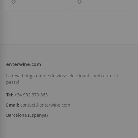
Afegir a la llista de desitjos
Afegir a la llista de desitjo
enterwine.com
La teva botiga online de vins seleccionats amb criteri i
passió.
Tel:
+34 932 379 363
Email:
contact@enterwine.com
Barcelona (Espanya)