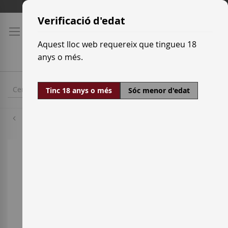
Skip
Tarifes de transport
to
Verificació d'edat
Content
Aquest lloc web requereix que tingueu 18
anys o més.
Tinc 18 anys o més
Sóc menor d'edat
Merlot
Skip
to
the
end
of
the
images