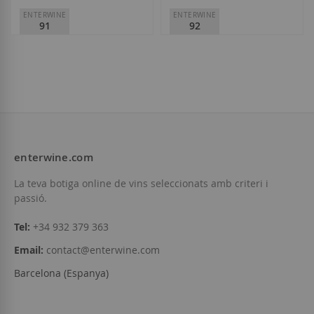
ENTERWINE
ENTERWINE
91
92
Coca i Fitó
Coca i Fitó
D.O.
Montsant
D.O.
Empordà
29,80 €
29,80 €
enterwine.com
Afegir a la llista de desitjos
La teva botiga online de vins seleccionats amb criteri i
Afegir a la llista d
Esgotat
passió.
Tel:
+34 932 379 363
Email:
contact@enterwine.com
Barcelona (Espanya)