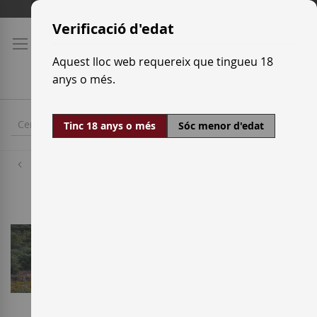
Skip
Tarifes de transport
to
Verificació d'edat
Content
Aquest lloc web requereix que tingueu 18
anys o més.
Tinc 18 anys o més
Sóc menor d'edat
Cellers
Coca i Fitó