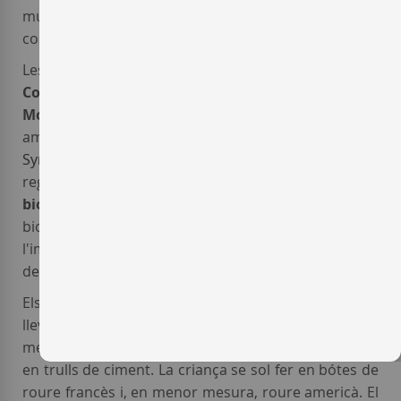
muntanyes i per la garbinada, vent humit de la
costa.
Les principals varietats de raïm cultivades pel
Celler
Coca i Fitó
són típiques de la
DO
Montsant
:
Garnatxa
i
Carinyena
, complementades
amb
Macabeu
i amb les varietats internacionals
Syrah
i
Cabernet Sauvignon
. Els treballs a la vinya es
regeixen per criteris rigorosament
ecològics i
biodinàmics
, i la viticultura cerca el foment de la
biodiversitat i l'equilibri de l'ecosistema, minimitzant
l'impacte ambiental i fent èmfasi en la gestió eficient
de l'aigua.
Els
vins del celler Coca i Fitó
es vinifiquen amb
llevats seleccionats en recipients de diverses
menes, sobretot dipòsits d'acer inoxidable, i també
en trulls de ciment. La criança se sol fer en bótes de
roure francès i, en menor mesura, roure americà. El