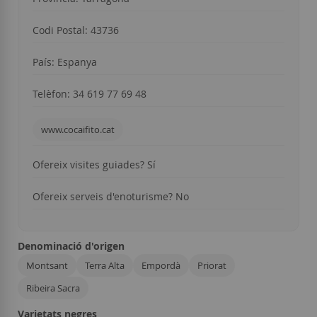
Codi Postal: 43736
País: Espanya
Telèfon: 34 619 77 69 48
www.cocaifito.cat
Ofereix visites guiades? Sí
Ofereix serveis d'enoturisme? No
Denominació d'origen
Montsant
Terra Alta
Empordà
Priorat
Ribeira Sacra
Varietats negres