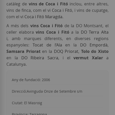
catàleg de
vins de Coca i Fitó
inclou, entre altres,
vins de finca, com el vi
Coca i Fitó
, i vins de cupatge,
com el vi
Coca i Fitó Maragda
.
A més dels
vins Coca i Fitó
de la DO Montsant, el
celler elabora
vins Coca i Fitó
a la
DO Terra Alta
i, amb marques diferents, en diverses regions
espanyoles:
Tocat de l’Ala
en la
DO Empordà
,
Samsara Priorat
en la
DOQ Priorat
,
Tolo do Xisto
en la
DO Ribeira Sacra
, i el
vermut Xalar
a
Catalunya.
Any de fundació: 2006
Direcció:Avinguda Onze de Setembre s/n
Ciutat: El Masroig
Província: Tarragona