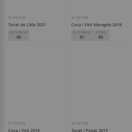
VI NEGRE
VI NEGRE
Tocat de L'Ala 2021
Coca i Fitó Maragda 2018
ENTERWINE
ENTERWINE
PEÑÍN
90
91
90
Coca i Fitó
Coca i Fitó
D.O.
Empordà
D.O.
Montsant
12,10 €
17,80 €
Afegir a la llista de desitjos
Afegir a la llista
VI NEGRE
VI NEGRE
Coca i Fitó 2016
Tocat i Posat 2015