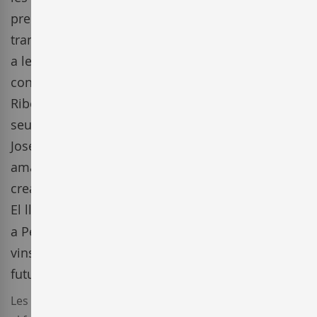
prendre vida. José María Ruiz comença a
transformar el concepte dels vins que se servien
a les fondes castellanes. Anys més tard, gran
coneixedor, ja aleshores, del potencial de la
Ribera del Duero, tenia la gran il·lusió de crear el
seu propi vi per acompanyar al porcell. El 1987
José María encapçala un grup de segovians
amants del vi que volien concebir el projecte de
crear un celler en una bona zona de vins negres.
El lloc triat van ser els vessants de
Carraovejas
,
a Peñafiel, per ser el gran centre històric dels
vins de la
Ribera del Duero
i ser la zona amb més
futur dels vins d'Espanya.
Les seves condicions climatològiques i la seva orografia