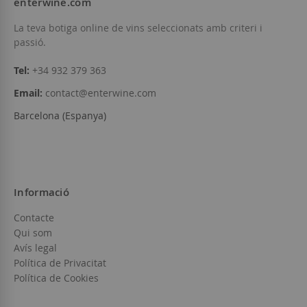
enterwine.com
Afegir a la llista de desitjos
Afegir a la llista
La teva botiga online de vins seleccionats amb criteri i
passió.
Tel:
+34 932 379 363
Email:
contact@enterwine.com
Barcelona (Espanya)
Informació
Contacte
Qui som
Avís legal
Política de Privacitat
Política de Cookies