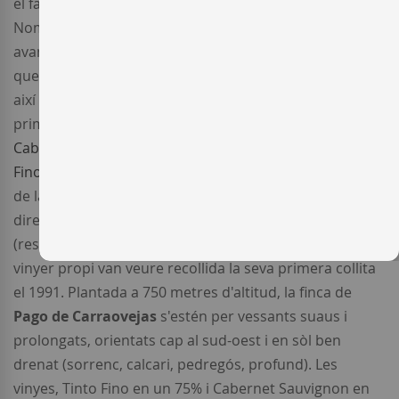
el fan únic i molt especial per al conreu del raïm.
Només calia afegir-hi un component de qualitat i
avantguarda que optimitzés les favorables condicions
que a tots els nivells pot oferir aquesta zona. Només
així es va aconseguir que
Pago de Carraovejas
fos el
primer de la Ribera del Duero amb un 25 % de
Cabernet Sauvignon
, en una època en la qual el
Tinto
Fino
era el rei absolut. També van ser pioners en l'ús
de la bóta de roure francès en aquesta zona. Sota la
direcció de
Tomás Postigo
(enòleg) i Emilio Arranz
(responsable de viticultura), aquestes 60 hectàrees de
vinyer propi van veure recollida la seva primera collita
el 1991. Plantada a 750 metres d'altitud, la finca de
Pago de Carraovejas
s'estén per vessants suaus i
prolongats, orientats cap al sud-oest i en sòl ben
drenat (sorrenc, calcari, pedregós, profund). Les
vinyes, Tinto Fino en un 75% i Cabernet Sauvignon en