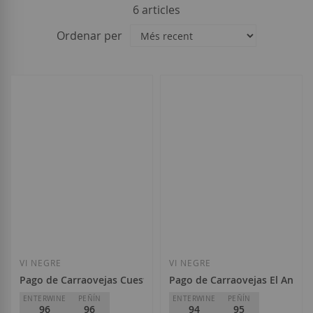
6
articles
Ordenar per
VI NEGRE
VI NEGRE
Pago de Carraovejas Cuesta de las Liebres 2021
Pago de Carraovejas El Anejó
ENTERWINE
PEÑÍN
ENTERWINE
PEÑÍN
96
96
94
95