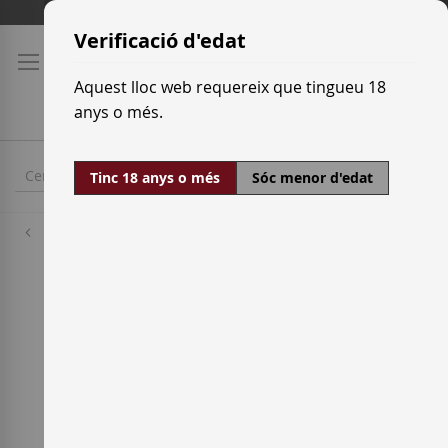
Skip
Tarifes de transport
to
Verificació d'edat
Content
Aquest lloc web requereix que tingueu 18
anys o més.
Tinc 18 anys o més
Sóc menor d'edat
Cellers
Pago de Carraovejas