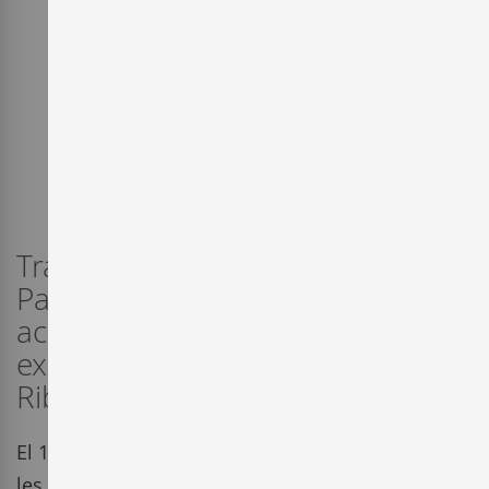
Tradició i innovació s'uneixen a
Pago de Carraovejas per
aconseguir una de les
expressions més elegants de la
Ribera del Duero.
El 1982 neix el Restaurant José María, a Segòvia, i
les idees d'aquell jove inquiet comencen a