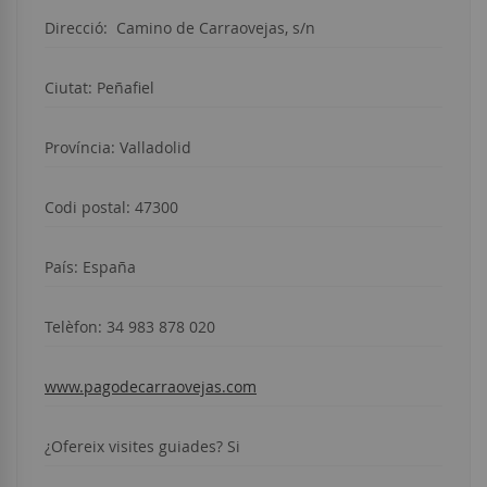
Direcció:
Camino de Carraovejas, s/n
Ciutat: Peñafiel
Província: Valladolid
Codi postal: 47300
País: España
Telèfon:
34 983 878 020
www.pagodecarraovejas.com
¿Ofereix visites guiades? Si