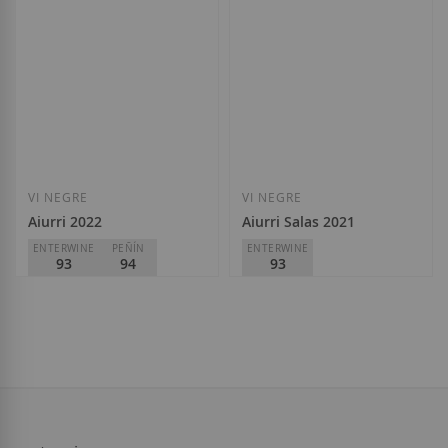
39,40 €
Afegir a la llista de desitjos
Afegir a la llista
VI NEGRE
VI NEGRE
Aiurri 2022
Aiurri Salas 2021
ENTERWINE
PEÑÍN
ENTERWINE
93
94
93
Pago de Carraovejas
Pago de Carraovejas
D.O.
Rioja
D.O.
Rioja
40,70 €
89,90 €