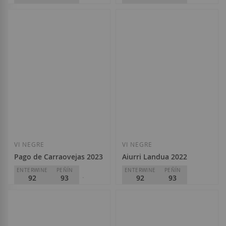
Pago de Carraovejas
Pago de Carraovejas
D.O.
Ribera del Duero
D.O.
Ribera del Duero
168,70 €
83,60 €
Afegir a la llista de desitjos
Afegir a la llista
VI NEGRE
VI NEGRE
Pago de Carraovejas 2023
Aiurri Landua 2022
ENTERWINE
PEÑÍN
ENTERWINE
PEÑÍN
92
93
92
93
PARKER
92
Pago de Carraovejas
D.O.
Rioja
Pago de Carraovejas
21,50 €
D.O.
Ribera del Duero