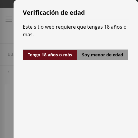
Ir
Tarifas de transporte
al
Verificación de edad
contenido
Este sitio web requiere que tengas 18 años o
más.
Tengo 18 años o más
Soy menor de edad
Garnacha Tinta
Saltar
al
final
de
la
galería
de