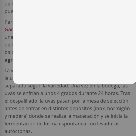
de los viñedos plantados en los alrededores de
Batea
,
pueblo de gran tradición vinícola de la
DO Terra Alta
.
Para su elaboración se ha elegido un coupage de
Garnacha Peluda
,
Garnacha
y
Syrah
, procedentes de
unas cepas viejas plantadas en las tres fincas familiares
de la bodega
Herència Altés
de rendimientos muy
bajos cultivados según los parametros de la
agricultura ecológica
.
La vendimia se realiza de forma manual seleccionando
la uva en la misma planta. La vinificación se realiza por
separado según la variedad. Una vez en la bodega, las
uvas se enfrían a unos 4 grados durante 24 horas. Tras
el despalillado, la uvas pasan por la mesa de selección
antes de entrar en distintos depósitos (inox, hormigón
y madera) donde se realiza la maceración y se inicia la
fermentación de forma espontánea con levaduras
autóctonas.