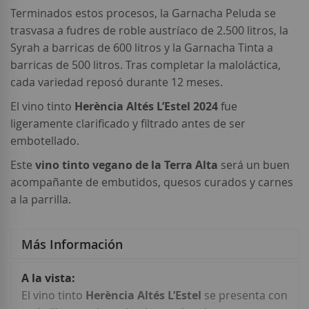
Terminados estos procesos, la Garnacha Peluda se
trasvasa a fudres de roble austríaco de 2.500 litros, la
Syrah a barricas de 600 litros y la Garnacha Tinta a
barricas de 500 litros. Tras completar la maloláctica,
cada variedad reposó durante 12 meses.
El vino tinto
Herència Altés L’Estel 2024
fue
ligeramente clarificado y filtrado antes de ser
embotellado.
Este
vino tinto vegano de la Terra Alta
será un buen
acompañante de embutidos, quesos curados y carnes
a la parrilla.
Más Información
Más
Información
El vino tinto
Herència Altés L’Estel
se presenta con