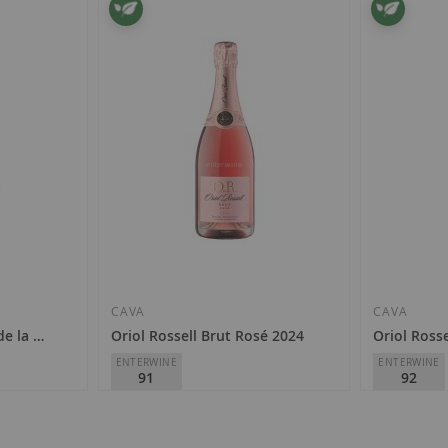
CAVA
CAVA
de la Propietat Brut Nature 2017
Oriol Rossell Brut Rosé 2024
Oriol Ross
ENTERWINE
ENTERWINE
91
92
Oriol Rossell
Oriol Rossell
13,70 €
21,60 €