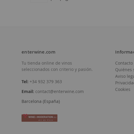
enterwine.com
Informa
Tu tienda online de vinos
Contacto
Añadir
Añadir
seleccionados con criterio y pasión.
Quiénes 
a
a
Aviso leg
Tel:
+34 932 379 363
Privacida
la
la
Cookies
Email:
contact@enterwine.com
Lista
Lista
Barcelona (España)
de
de
Deseos
Deseos