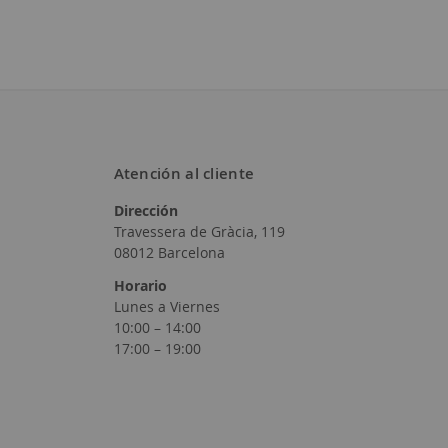
Atención al cliente
Dirección
Añadir
Travessera de Gràcia, 119
a
08012 Barcelona
la
Horario
Lunes a Viernes
Lista
10:00 – 14:00
17:00 – 19:00
de
Deseos