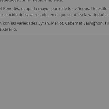
espetuosa con el medio ambiente.
el
Penedès
, ocupa la mayor parte de los viñedos. De estilo 
 excepción del cava rosado, en el que se utiliza la variedade
n con las variedades
Syrah
,
Merlot
,
Cabernet Sauvignon
,
Pi
de
Xarel·lo
.