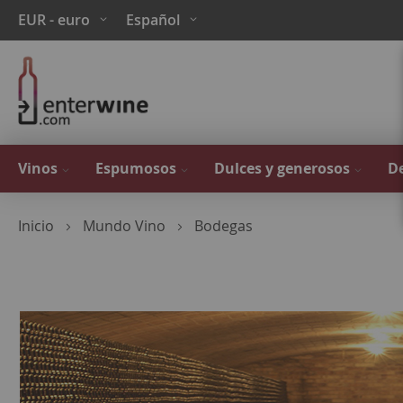
Ir
Moneda
Lenguaje
EUR - euro
Español
al
contenido
Vinos
Espumosos
Dulces y generosos
De
Inicio
Mundo Vino
Bodegas