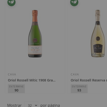
CAVA
CAVA
Oriol Rossell Mític 1908 Gran Reserva Brut Nature 2023
Oriol Rossell Reserva 
ENTERWINE
ENTERWINE
90
93
Oriol Rossell
Oriol Rossell
15,50 €
32,00 €
Mostrar
por página