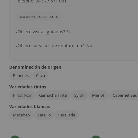
Teléfono: 34 977 671 061
www.oriolrossell.com
¿Ofrece visitas guiadas? Si
¿Ofrece servicios de enoturismo? No
Denominación de origen
Penedès
Cava
Variedades tintas
Pinot Noir
Garnacha Tinta
Syrah
Merlot,
Cabernet Sau
Variedades blancas
Macabeo
Xarel·lo
Parellada
4
artículos