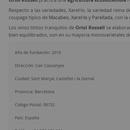
Oriol Rossell
practica una
agricultura ecosostenible
r
Respecto a las variedades, Xarel·lo, la variedad reina d
coupage típico de
Macabeo
,
Xarel·lo
y
Parellada
, con la
Los vinos tintos tranquilos de
Oriol Rossell
se elabora
bien equilibrados, son en su mayoría monovarietales 
Año de fundación: 2010
Dirección: Can Cassanyes
Ciudad: Sant Marçal, Castellet i la Gornal
Provincia: Barcelona
Código Postal: 08732
País: España