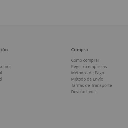
ción
Compra
Cómo comprar
Añadir
somos
Registro empresas
a
al
Métodos de Pago
d
Método de Envío
la
Tarifas de Transporte
Lista
Devoluciones
de
Deseos