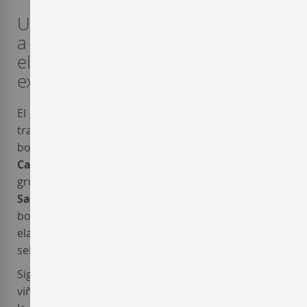
Una bodega fiel a sus principios y
a la tradición para conseguir
elaborar unos cavas con
expresiones muy elegantes.
El grupo familiar
Pere Ventura Family Wine States
trabaja día a día para garantizar la excelencia en sus
bodegas y en sus vinos. La bodega
Pere Ventura
Cava
nace en 1992 y constituye la central de todo el
grupo. Es Pere Ventura quien funda en
Sant
Sadurní d’Anoia
, en la provincia de Barcelona, esta
bodega que llevan su nombre, dedicada a la
elaboración de vinos espumosos amparados por el
sello de la
DO Cava
.
Siguiendo las pautas de la
agricultura ecológica
, las
viñas de la bodega
Pere Ventura
son cuidadas con