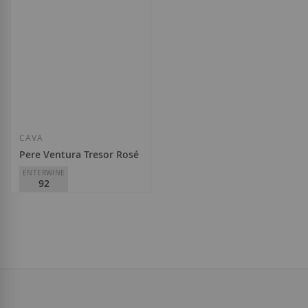
Añadir a la Lista de Deseos
Añadir a la List
CAVA
Pere Ventura Tresor Rosé Brut
ENTERWINE
92
Pere Ventura
17,90 €