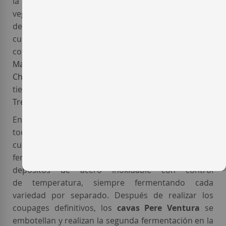
la mínima intervención, con el uso de cubiertas
vegetales naturales y respetando el terroir propio
de cada parcela. En estas
viñas del Penedès
se
cultivan diversas variedades autóctonas de la zona,
como las blancas tradicionales
Macabeo
,
Parellada
y
Xarel·lo
junto con la foránea
Chardonnay
perfectamente adaptada a estas
tierras; y también las variedades tintas
Pinot Noir
y
Trepat
para la elaboración de los cavas rosados.
En las cavas de la
bodega Pere Ventura
se realizan
todos los procesos con el máximo respeto y
cuidando hasta el mínimo detalle. Las
fermentaciones de los vinos base se realizan en
depósitos de acero inoxidable con control
de temperatura, siempre fermentando cada
variedad por separado. Después de realizar los
coupages definitivos, los
cavas Pere Ventura
se
embotellan y realizan la segunda fermentación en la