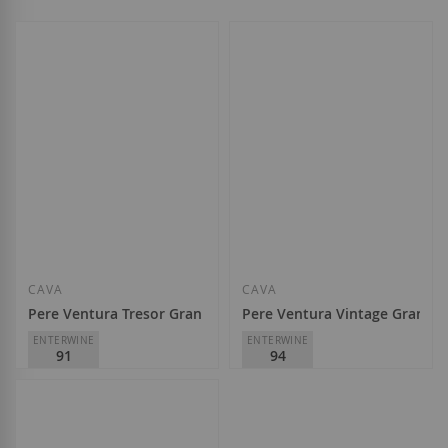
CAVA
CAVA
Pere Ventura Tresor Gran Reserva Brut Nature 2021
Pere Ventura Vintage Gran Re
ENTERWINE
ENTERWINE
91
94
Pere Ventura
Pere Ventura
24,90 €
34,90 €