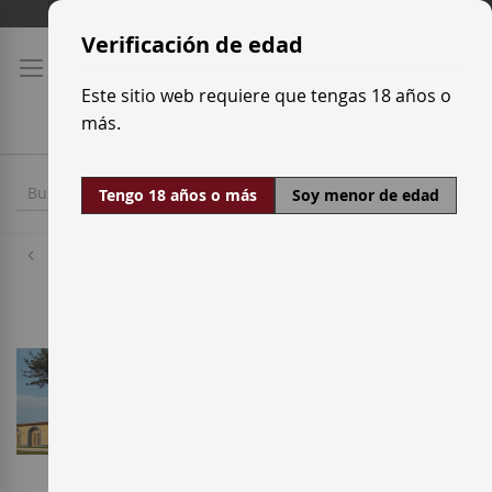
Ir
Tarifas de transporte
al
Verificación de edad
contenido
Este sitio web requiere que tengas 18 años o
más.
Tengo 18 años o más
Soy menor de edad
Bodegas
Pere Ventura