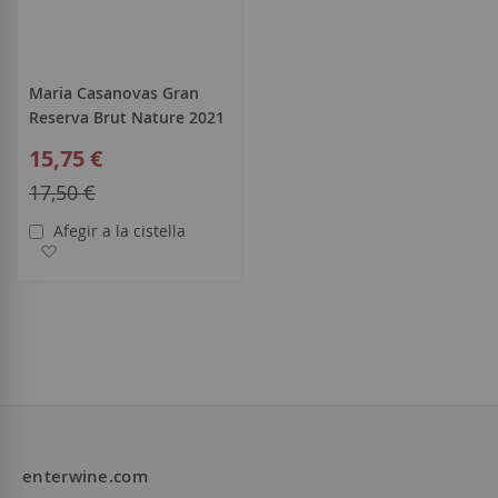
Maria Casanovas Gran
Reserva Brut Nature 2021
Special
15,75 €
Price
Regular
17,50 €
Price
Afegir a la cistella
Afegir a la llista de desitjos
enterwine.com