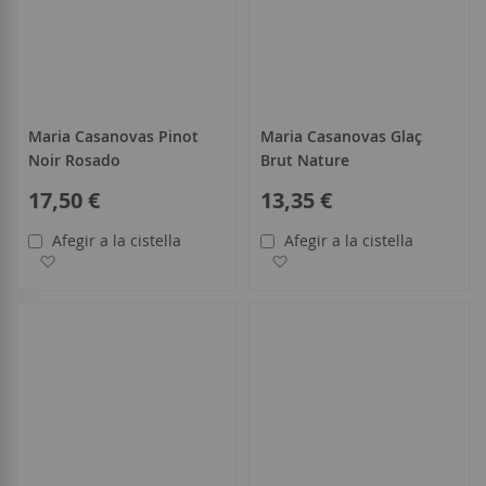
Maria Casanovas Pinot
Maria Casanovas Glaç
Noir Rosado
Brut Nature
17,50 €
13,35 €
Afegir a la cistella
Afegir a la cistella
Afegir a la llista de desitjos
Afegir a la llista de desitjo