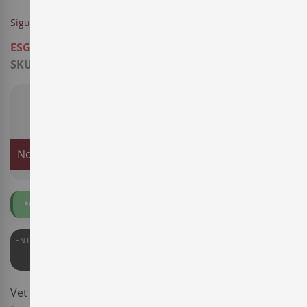
Sigueu el primer a opinar sobre aquest producte
ESGOTAT
SKU
14290006
8,45 €
Notificar-me quan aquest producte torni a estoc
Ecològic
ENTERWINE
89
Vet aquí una versió del cava
Glaç Brut Nature
en