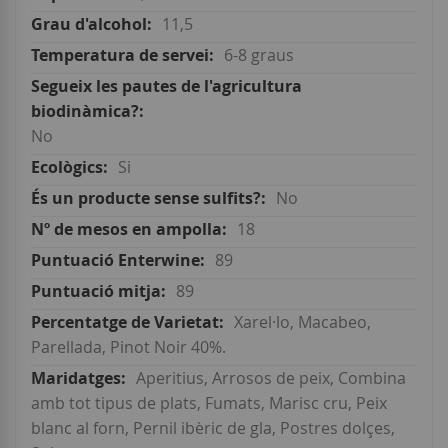
11,5
6-8 graus
No
Si
No
18
89
89
Xarel·lo, Macabeo,
Parellada, Pinot Noir 40%.
Aperitius, Arrosos de peix, Combina
amb tot tipus de plats, Fumats, Marisc cru, Peix
blanc al forn, Pernil ibèric de gla, Postres dolçes,