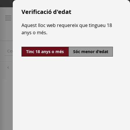
Skip
Tarifes de transport
to
Verificació d'edat
Content
Aquest lloc web requereix que tingueu 18
anys o més.
Tinc 18 anys o més
Sóc menor d'edat
Macabeu
Skip
to
the
end
of
the
images