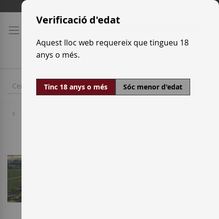
Skip
Tarifes de transport
to
Verificació d'edat
Content
Aquest lloc web requereix que tingueu 18
anys o més.
Tinc 18 anys o més
Sóc menor d'edat
Cellers
Bosque de Matasnos