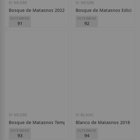
VI NEGRE
VI NEGRE
Bosque de Matasnos 2022
Bosque de Matasnos Edición 
ENTERWINE
ENTERWINE
91
92
Bosque de Matasnos
Bosque de Matasnos
D.O.
Ribera del Duero
D.O.
Ribera del Duero
33,15 €
45,50 €
Afegir a la llista de desitjos
Afegir a la llista
VI NEGRE
VI BLANC
Bosque de Matasnos Tempranillo Malbec 2019
Blanco de Matasnos 2018
ENTERWINE
ENTERWINE
93
94