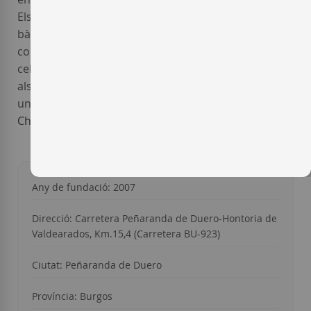
Els
vins negres de Bosque de Matasnos
s'elaboren
bàsicament amb
Tempranillo
, que de vegades es
combina amb
Merlot
,
Garnatxa
o
Malbec
. A més, el
celler elabora un monovarietal de
Syrah
. Pel que fa
als vins blancs del
celler Bosque de Matasnos
, són
una combinació de les varietats
Viognier
,
Verdejo
i
Chardonnay
Any de fundació: 2007
Direcció:
Carretera Peñaranda de Duero-Hontoria de
Valdearados, Km.15,4 (Carretera BU-923)
Ciutat:
Peñaranda de Duero
Província:
Burgos