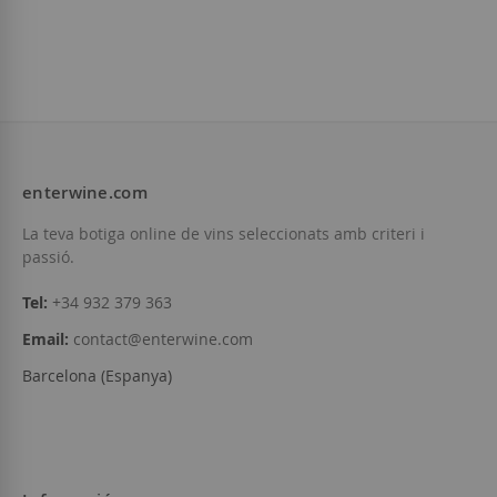
Bosque de Matasnos
Bosque de Matasnos
D.O.
Ribera del Duero
D.O.
VT Castilla y León
51,55 €
22,45 €
enterwine.com
Afegir a la llista de desitjos
La teva botiga online de vins seleccionats amb criteri i
Afegir a la llista d
Esgotat
passió.
Tel:
+34 932 379 363
Email:
contact@enterwine.com
Barcelona (Espanya)