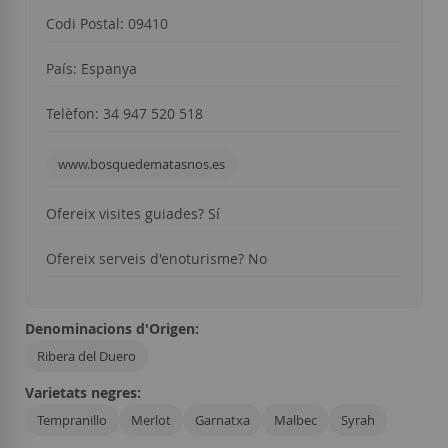
Codi Postal:
09410
País: Espanya
Telèfon: 34
947 520 518
www.bosquedematasnos.es
Ofereix visites guiades? Sí
Ofereix serveis d'enoturisme? No
Denominacions d'Origen:
Ribera del Duero
Varietats negres:
Tempranillo
Merlot
Garnatxa
Malbec
Syrah