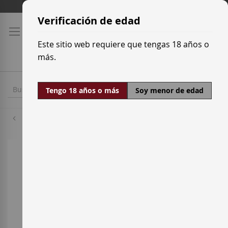
Ir
Tarifas de transporte
al
Verificación de edad
contenido
Este sitio web requiere que tengas 18 años o
más.
Tengo 18 años o más
Soy menor de edad
Cabernet Sauvignon
Saltar
al
final
de
la
galería
de