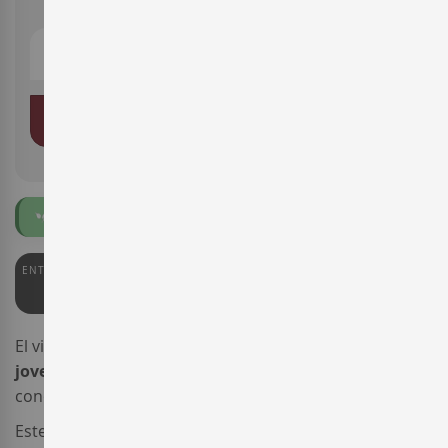
AÑADIR AL CARRITO
Ecológico
Vegano
ENTERWINE
90
El vino
Augustus Primer Rosat
es un fresco
rosado
joven
elaborado por la bodega
Augustus
(también
conocida como
Avgustvs Forvm
)
.
Este
vino rosado ecológico
es un coupage de