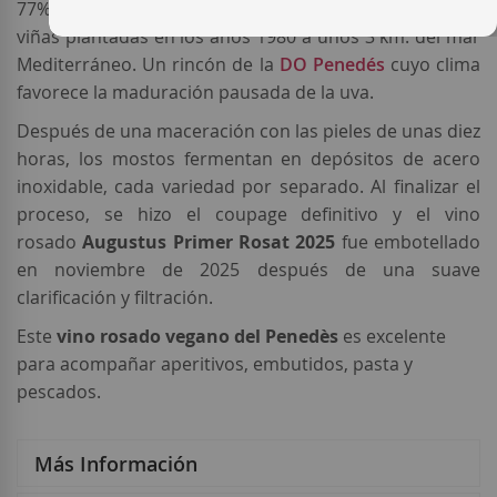
77%
Cabernet Sauvignon
y 23%
Merlot,
procedente de
viñas plantadas en los años 1980 a unos 3 km. del mar
Mediterráneo. Un rincón de la
DO Penedés
cuyo clima
favorece la maduración pausada de la uva.
Después de una maceración con las pieles de unas diez
horas, los mostos fermentan en depósitos de acero
inoxidable, cada variedad por separado. Al finalizar el
proceso, se hizo el coupage definitivo y el vino
rosado
Augustus Primer Rosat 2025
fue embotellado
en noviembre de 2025 después de una suave
clarificación y filtración.
Este
vino rosado vegano del Penedès
es excelente
para acompañar aperitivos, embutidos, pasta y
pescados.
Más Información