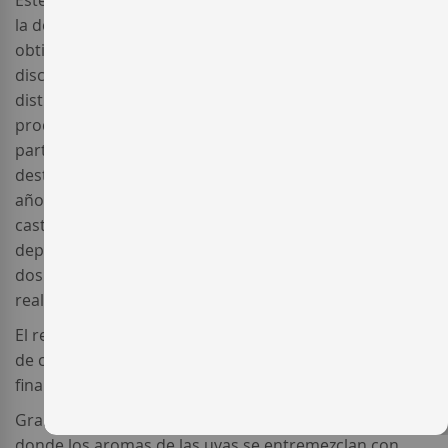
Este
aguardiente de Gramona
es el producto final de
la destilación (una sola destilación) del vino que
obtienen en el degüelle de los cavas y de la destilación
discontinua por arrastre de vapor de los orujos de las
distintas variedades que utiliza la bodega para sus
productos; en ambos casos sólo se utiliza el cuerpo, la
parte de más calidad. El resultado de estas
destilaciones envejecen por separado durante varios
años en barricas de roble francés, americano y de
castaño. También se envejecen las holandas en
depósitos de acero inoxidable durante un mínimo de
dos años. Una vez finalizado el envejecimiento, se
realiza el coupage defiinitivo.
El resultado es este elegante
Gramona Marc de Cava
de color amarillo dorado, limpio y brillante, con una
fina lágrima de caída bastante lenta.
Gran conjunto aromático, con muy buena intensidad y
donde los aromas de las uvas se entremezclan con