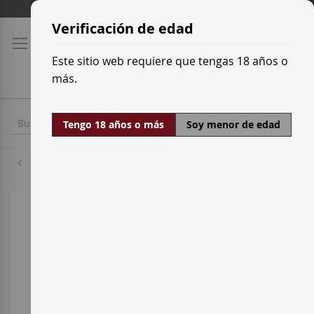
Ir
Tarifas de transporte
al
Verificación de edad
contenido
Este sitio web requiere que tengas 18 años o
más.
Tengo 18 años o más
Soy menor de edad
Gramona
Saltar
al
final
de
la
galería
de