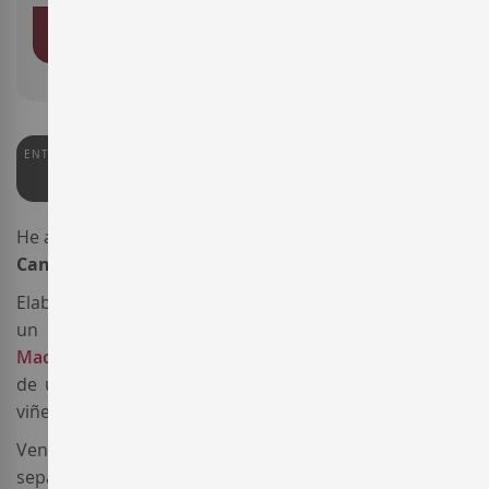
AÑADIR AL CARRITO
ENTERWINE
PEÑÍN
92
92
He aquí la añada 2018 del elegante cava
Ramon
Canals Gran Reserva Limitada.
Elaborado por la prestigiosa bodega
Ramón Canals
, es
un
coupage tradicional de la
DO Cava
:
Xarel·lo
y
Macabeo
de la finca Sant Genís, y
Parellada
procedente
de una viña situada en la zona alta del
Penedès
. Los
viñedos tienen una edad mínima de 40 años.
Vendimia manual. La vinificación se realiza por
separado según la variedad en depósitos de acero