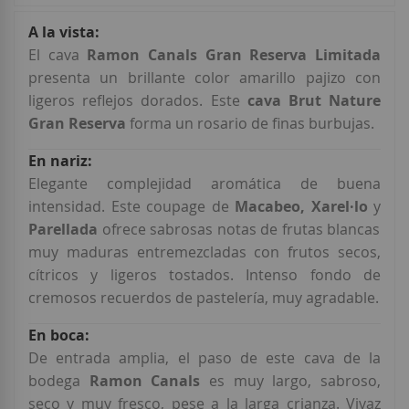
Más
Información
El cava
Ramon Canals Gran Reserva Limitada
presenta un brillante color amarillo pajizo con
ligeros reflejos dorados. Este
cava Brut Nature
Gran Reserva
forma un rosario de finas burbujas.
Elegante complejidad aromática de buena
intensidad. Este coupage de
Macabeo, Xarel·lo
y
Parellada
ofrece sabrosas notas de frutas blancas
muy maduras entremezcladas con frutos secos,
cítricos y ligeros tostados. Intenso fondo de
cremosos recuerdos de pastelería, muy agradable.
De entrada amplia, el paso de este cava de la
bodega
Ramon
Canals
es muy largo, sabroso,
seco y muy fresco, pese a la larga crianza. Vivaz