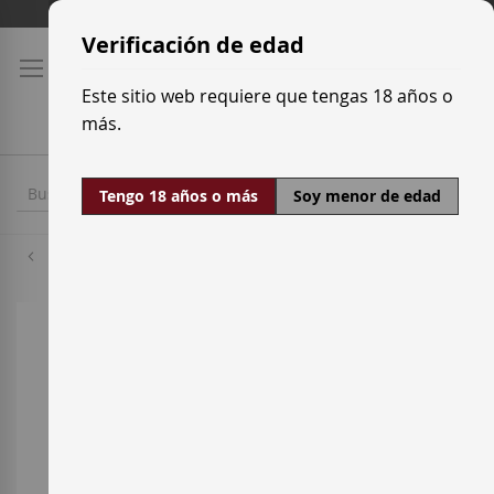
Ir
Tarifas de transporte
al
Verificación de edad
contenido
Este sitio web requiere que tengas 18 años o
más.
Tengo 18 años o más
Soy menor de edad
Xarel·lo
Saltar
al
final
de
la
galería
de