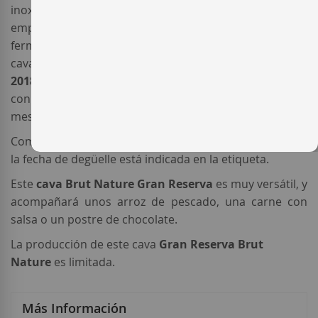
inoxidable; después de un suave prensado, solo se
emplea el mosto flor. Un vez terminada la primera
fermentación, se realiza el coupage definitivo. El
cava
Ramon Canals Gran Reserva Limitada
2018
completó la segunda fermentación en botella,
con una posterior crianza en rima de un mínimo de 48
meses en la oscuridad de la cava de la bodega.
Como en todos los cavas de esta
bodega del Penedès
,
la fecha de degüelle está indicada en la etiqueta.
Este
cava Brut Nature Gran Reserva
es muy versátil, y
acompañará unos arroz de pescado, una carne con
salsa o un postre de chocolate.
La producción de este cava
Gran Reserva Brut
Nature
es limitada.
Más Información