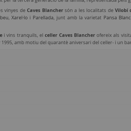
igit per la tercera generació de la família, representada pel
les vinyes de
Caves Blancher
són a les localitats de
Vilobí
beu
,
Xarel·lo
i
Parellada
, junt amb la varietat
Pansa Blanc
e
i vins tranquils, el
celler Caves Blancher
ofereix als visi
 1995, amb motiu del quarantè aniversari del celler- i un bar