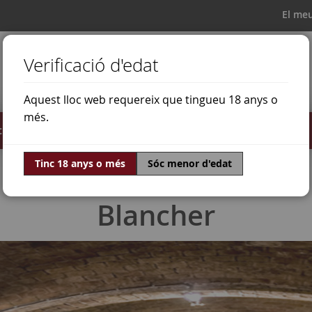
El me
Verificació d'edat
Aquest lloc web requereix que tingueu 18 anys o
més.
il·lats
Ofertes
Món del vi
Tinc 18 anys o més
Sóc menor d'edat
Blancher