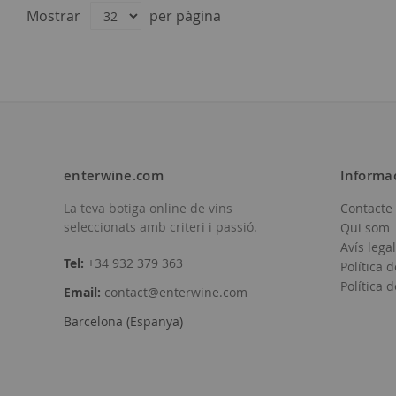
11,65 €
8,20 €
Mostrar
per pàgina
enterwine.com
Informa
La teva botiga online de vins
Contacte
Afegir
Afegir
seleccionats amb criteri i passió.
Qui som
a
a
Avís legal
Tel:
+34 932 379 363
Política d
la
la
Política 
Email:
contact@enterwine.com
llista
llista
Barcelona (Espanya)
de
de
desitjos
desitjos