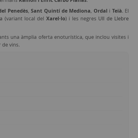
s germans
Ramon i Enric Carbó Planas
.
 del Penedès
,
Sant Quintí de Mediona
,
Ordal
i
Teià
. El
a
(variant local del
Xarel·lo
) i les negres
Ull de Llebre
tants una àmplia oferta enoturística, que inclou visites i
 de vins.