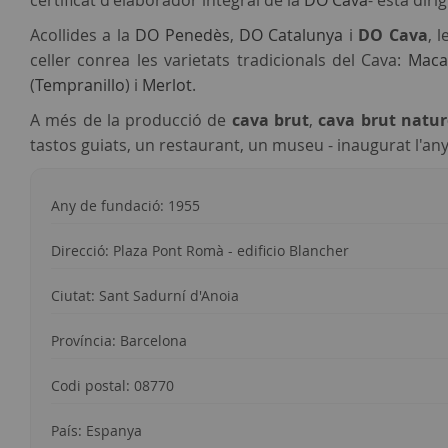
certificat d'elaborador integral de la
DO Cava
- està dir
Acollides a la
DO Penedès
,
DO Catalunya
i
DO Cava
, 
celler conrea les varietats tradicionals del Cava:
Maca
(
Tempranillo
) i
Merlot
.
A més de la producció de
cava brut
,
cava brut natur
tastos guiats, un restaurant, un museu - inaugurat l'any
Any de fundació: 1955
Direcció: Plaza Pont Romà - edificio Blancher
Ciutat: Sant Sadurní d'Anoia
Província: Barcelona
Codi postal: 08770
País: Espanya