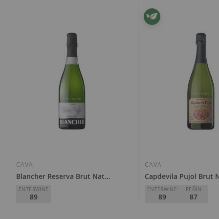
3
articles
CAVA
CAVA
Blancher Reserva Brut Nature 2020
Capdevila Pujol Brut 
ENTERWINE
ENTERWINE
PEÑÍN
89
89
87
Blancher
Blancher