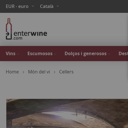
Skip
Moneda
Language
EUR - euro
Català
to
Content
Vins
Escumosos
Dolços i generosos
Dest
Home
Món del vi
Cellers