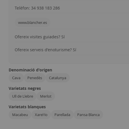
Telèfon: 34 938 183 286
www.blancher.es
Ofereix visites guiades? Sí
Ofereix serveis d'enoturisme? Sí
Denominació d'origen
Cava
Penedès
Catalunya
Varietats negres
Ull de Llebre
Merlot
Varietats blanques
Macabeu
Xarel·lo
Parellada
Pansa Blanca