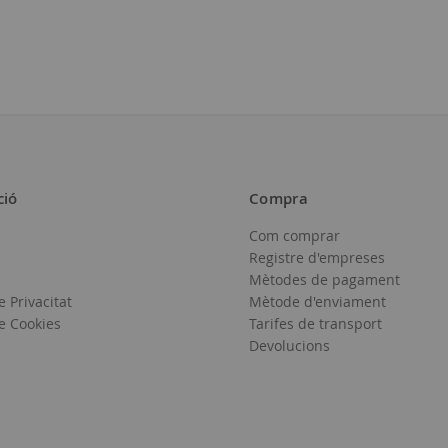
12,50 €
ció
Compra
Com comprar
Afegir
Registre d'empreses
a
Mètodes de pagament
e Privacitat
Mètode d'enviament
la
de Cookies
Tarifes de transport
llista
Devolucions
de
desitjos