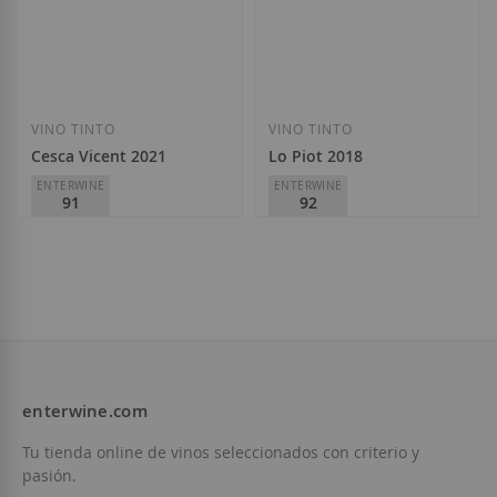
Añadir a la Lista de Deseos
Añadir a la List
VINO TINTO
VINO TINTO
Cesca Vicent 2021
Lo Piot 2018
ENTERWINE
ENTERWINE
91
92
Celler Cesca Vicent
Celler Cesca Vicent
D.O.
Priorat
D.O.
Priorat
15,25 €
20,50 €
enterwine.com
Añadir a la Lista de Deseos
Añadir a la List
Tu tienda online de vinos seleccionados con criterio y
pasión.