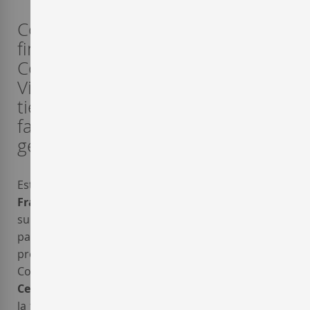
Con el objetivo de vinificar, por
fin, las uvas de la finca Mas d'en
Corral, la bodega Celler Cesca
Vicent consigue recuperar unas
tierras que pertenecieron a la
familia durante varias
generaciones.
Este proyecto nace en el año 2000, cuando
Francesca Vicent
, hija de Cecilio, consigue levantar
su proyecto en homenaje al gran esfuerzo de su
padre. Su intención era producir y comercializar su
propio vino, tras muchos años de experiencia en la
Cooperativa Vinícola de Gratallops. La bodega
Celler
Cesca Vicent
posee, en la actualidad, una sola finca,
la finca Mas d'en Corral, unas 11 hectáreas de viñas,