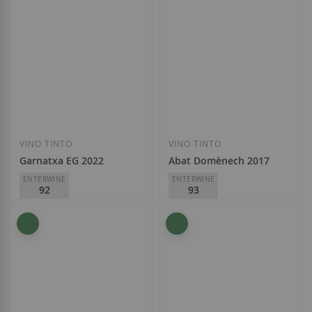
Añadir a la Lista de Deseos
Añadir a la List
VINO TINTO
VINO TINTO
Garnatxa EG 2022
Abat Domènech 2017
ENTERWINE
ENTERWINE
92
93
Celler Cesca Vicent
Celler Cesca Vicent
D.O.
Priorat
D.O.
Priorat
17,50 €
33,50 €