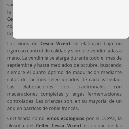
variedades francesas como la
Cabernet Sauvignon
,
la
Merlot
y la
Syrah
. En los últimos años, la bodega
Cesca Vicent
ha empezado una nueva producción
con variedades blancas como la
Garnacha Blanca
y
la
Macabeo
.
Los vinos de
Cesca Vicent
se elaboran bajo un
riguroso control de calidad y siempre vendimiadas a
mano. La vendimia se alarga durante todo el mes de
septiembre y hasta mediados de octubre, buscando
siempre el punto óptimo de maduración mediante
catas de racimos seleccionados de cada variedad.
Las elaboraciones son tradicionales con
maceraciones completas y largas fermentaciones
controladas. Las crianzas son, en su mayoría, de un
año en barricas de roble francés.
Certificada como
vinos ecológicos
por el CCPAE, la
filosofía del
Celler Cesca Vicent
es cuidar de las