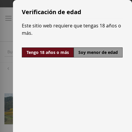
Ir
Tarifas de transporte
al
Verificación de edad
contenido
Este sitio web requiere que tengas 18 años o
más.
Tengo 18 años o más
Soy menor de edad
Bodegas
Celler Cesca Vicent