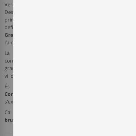
Verema manual amb selecció a la planta i al celler.
Després de premsar els raïms sencers, el vi va fer la
primera fermentació en dipòsits. Un cop fet el cupatge
definitiu, l'escumós
Gramona Enoteca Brut Nature
Gran Reserva 2013
va reposar durant 140 mesos a
l'ampolla.
La data del degollament és impresa a la
contraetiqueta. Únic i exclusiu, l'elegància d'aquest
gran escumós
Corpinnat brut nature
fa que sigui un
vi ideal per a una celebració important.
És aconsellable obrir aquest
escumós ecològic
Corpinnat
uns minuts abans de servir-lo perquè
s'expressi en plenitud.
Cal remarcar que l'anyada 2011 d'aquest
escumós
brut nature
va rebre 100 punts Peñín.