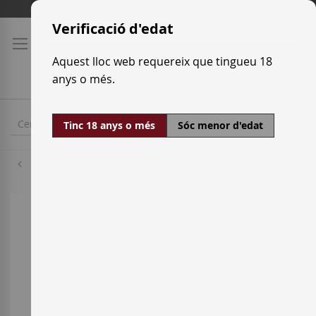
Skip
Tarifes de transport
to
Verificació d'edat
Content
Aquest lloc web requereix que tingueu 18
anys o més.
Tinc 18 anys o més
Sóc menor d'edat
Macabeu
Skip
to
the
end
of
the
images