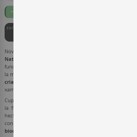
Ecològic
ENTERWINE
PARKER
98
97
Nova anyada de l'escumós
Gramona
Enoteca Brut
Nature
, elaborat pel celler
Celler Gramona
, membre
fundador de l'associació de productors
Corpinnat
, amb
la màxima cura. El resultat és un vi
escumós de llarga
criança
a l'altura dels millors del món, inclosos els
xampanys mítics.
Cupatge de 65%
Xarel·lo
i 35%
Macabeu
, el raïm ve de
la finca
Font de Jui
, una vinya privilegiada de 22,5
hectàrees formada per sòls argilosos i calcaris que es
conrea seguint estrictes procediments
ecològics i
biodinàmics.