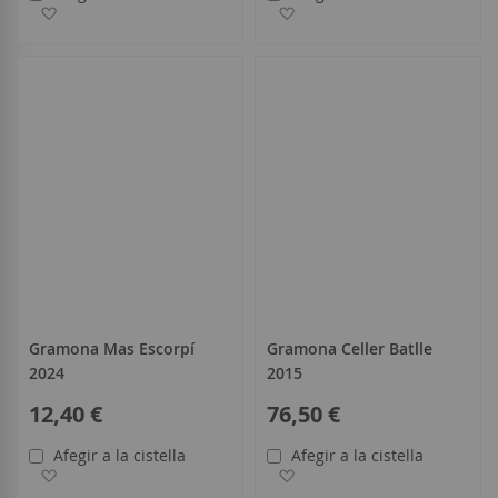
Afegir a la llista de desitjos
Afegir a la llista de desitjo
Gramona Mas Escorpí
Gramona Celler Batlle
2024
2015
12,40 €
76,50 €
Afegir a la cistella
Afegir a la cistella
Afegir a la llista de desitjos
Afegir a la llista de desitjo