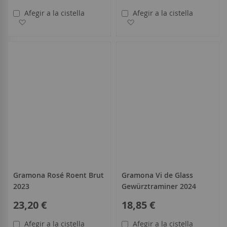
Afegir a la cistella
Afegir a la cistella
Afegir a la llista de desitjos
Afegir a la llista de desitjo
Gramona Rosé Roent Brut
Gramona Vi de Glass
2023
Gewürztraminer 2024
23,20 €
18,85 €
Afegir a la cistella
Afegir a la cistella