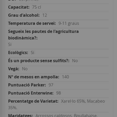
75 cl
12
9-11 graus
Si
Si
No
No
140
97
98
Xarel·lo 65%, Macabeo
35%.
Arrossos caldosos, Boullabaise,