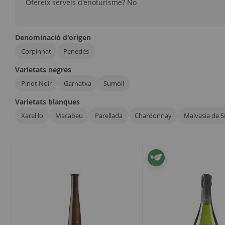
Ofereix serveis d'enoturisme? No
Denominació d'origen
Corpinnat
Penedès
Varietats negres
Pinot Noir
Garnatxa
Sumoll
Varietats blanques
Xarel·lo
Macabeu
Parellada
Chardonnay
Malvasia de S
19
articles