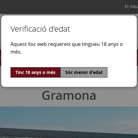
El me
Verificació d'edat
Aquest lloc web requereix que tingueu 18 anys o
més.
il·lats
Ofertes
Món del vi
Tinc 18 anys o més
Sóc menor d'edat
Gramona