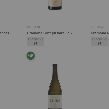
Afegir
a
la
VI BLANC
VI ROSAT
ances 2022
Gramona Font Jui Xarel·lo 2022
Gramona M
llista
ENTERWINE
ENTERWINE
91
91
de
desitjos
Gramona
Gramona
D.O.
Penedès
D.O.
Penedè
14,85 €
12,40 €