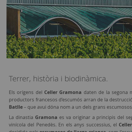
Terrer, història i biodinàmica.
Els orígens del
Celler Gramona
daten de la segona m
productors francesos d’escumós arran de la destrucció ca
Batlle
– que avui dóna nom a un dels grans escumosos
La dinastia
Gramona
es va originar a principis del s
vinícola del Penedès. En els anys successius, el
Cell