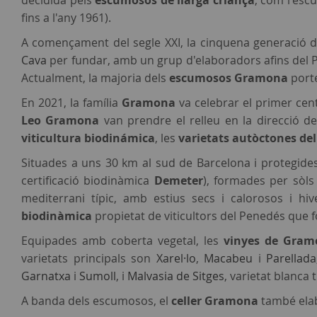
decidida pels
escumosos de llarga criança
, com l'es
fins a l'any 1961).
A començament del segle XXI, la cinquena generació d
Cava
per fundar, amb un grup d'elaboradors afins del P
Actualment, la majoria dels
escumosos Gramona
porte
En 2021, la família
Gramona
va celebrar el primer ce
Leo Gramona
van prendre el relleu en la direcció d
viticultura biodinámica
, les
varietats autòctones de
Situades a uns 30 km al sud de Barcelona i protegides
certificació biodinàmica
Demeter
), formades per sòls
mediterrani típic, amb estius secs i calorosos i 
biodinàmica
propietat de viticultors del Penedés que 
Equipades amb coberta vegetal, les
vinyes de Gram
varietats principals son
Xarel·lo
,
Macabeu
i
Parellada
Garnatxa
i
Sumoll
, i
Malvasia de Sitges
, varietat blanca
A banda dels escumosos, el
celler Gramona
també elab