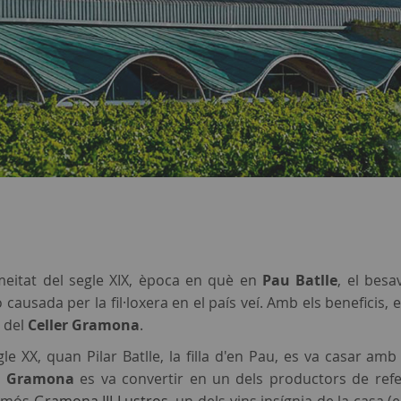
eitat del segle XIX, època en què en
Pau Batlle
, el besa
usada per la fil·loxera en el país veí. Amb els beneficis, e
 del
Celler Gramona
.
egle XX, quan Pilar Batlle, la filla d'en Pau, es va casa
er Gramona
es va convertir en un dels productors de refe