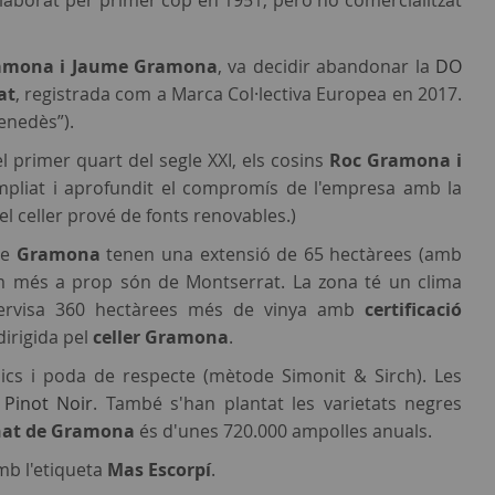
 (elaborat per primer cop en 1951, però no comercialitzat
ramona i Jaume Gramona
, va decidir abandonar la
DO
at
, registrada com a Marca Col·lectiva Europea en 2017.
enedès”).
l primer quart del segle XXI, els cosins
Roc Gramona i
ampliat i aprofundit el compromís de l'empresa amb la
del celler prové de fonts renovables.)
de
Gramona
tenen una extensió de 65 hectàrees (amb
 com més a prop són de Montserrat. La zona té un clima
supervisa 360 hectàrees més de vinya amb
certificació
dirigida pel
celler Gramona
.
ics i poda de respecte (mètode Simonit & Sirch). Les
y
Pinot Noir
. També s'han plantat les varietats negres
nat de Gramona
és d'unes 720.000 ampolles anuals.
mb l'etiqueta
Mas Escorpí
.