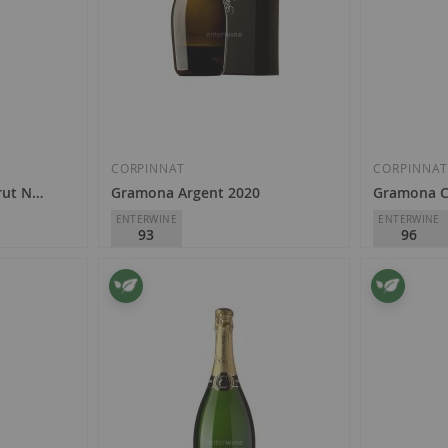
CORPINNAT
CORPINNA
rut Nature 2017
Gramona Argent 2020
Gramona Ce
ENTERWINE
ENTERWINE
93
96
Gramona
Gramona
37,00 €
76,50 €