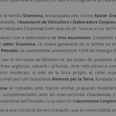
cumós
Gramona III Lustros
, un dels vins insígnia de la casa
e la família
Gramona
, encapçalada pels cosins
Xavier G
enedès, l'
Associació de Viticultors i Elaboradors Corpinn
n l'etiqueta
Corpinnat
(nom que vol dir "nascut al cor del P
ntenari com a elaboradora de
vins escumosos
. Completat e
el
celler Gramona
. La sisena generació de la família ha 
l Penedès
i la sostenibilitat ambiental (el 100% de l'energia 
 per la Serralada de Montserrat, les vinyes de propietat 
 franc-argilosos, calcaris i al·luvials, amb més pissarra
hiverns moderats. A més de la finca pròpia, el celler 
formen part de l'associació
Aliances per la Terra
, fundada i 
ona
es treballen amb tracció animal, preparats biodinàm
, complementades amb les internacionals
Chardonnay
 tradicional del Penedés. La producció d'
escumosos Corpin
ora una col·lecció de vins tranquils, que es comercialitza a