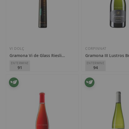
VI DOLÇ
CORPINNAT
Gramona Vi de Glass Riesling 2023
Gramona III Lustros B
ENTERWINE
ENTERWINE
91
94
Gramona
Gramona
D.O.
Penedès
37,20 €
19,05 €