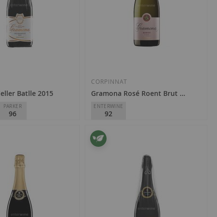
T
CORPINNAT
ller Batlle 2015
Gramona Rosé Roent Brut 2023
PARKER
ENTERWINE
96
92
Gramona
23,20 €