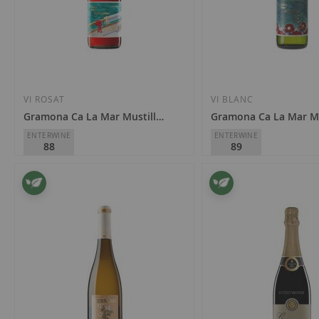
Afegir
Afegir
a
a
la
la
VI ROSAT
VI BLANC
Gramona Ca La Mar Mustillant Rosat 2022
Gramona Ca La Mar Mu
llista
llista
ENTERWINE
ENTERWINE
88
89
de
de
desitjos
desitjos
Gramona
Gramona
D.O.
Penedès
D.O.
Penedès
7,95 €
7,65 €