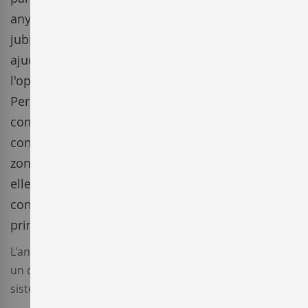
anys, de Samsó i Garnatxa a un pagés a punt de
jubilar-se amb la condició de que aquest seguiria
ajudant a l'explotació agrícola. Més tard, va tenir
l'oportunitat de comprar una finca a Mollet de
Perelada, on va plantar més vinyes, amb la
complicació afegida de que mai abans s'hi havia
conreat vinyes en aquestes terres; la gent de la
zona no confiava que fos una bona terra per
elles. El projecte es consolida l'any 2006 amb la
construcció del celler i s'inicia l'elaboració dels
primers vins negre del
celler La Vinyeta
.
L'any 2009, la
bodega La Vinyeta
de Girona passa a ser
un dels primers celler amb producció integrada, un
sistema de conreu respectuós amb el medi ambient.