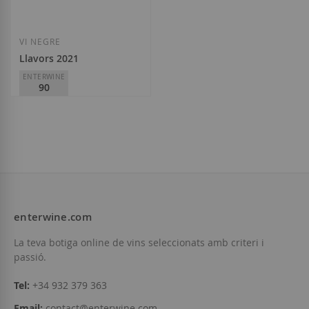
VI NEGRE
Llavors 2021
ENTERWINE
90
La Vinyeta
D.O.
Empordà
11,11 €
enterwine.com
Afegir a la llista de desitjos
La teva botiga online de vins seleccionats amb criteri i
passió.
Tel:
+34 932 379 363
Email:
contact@enterwine.com