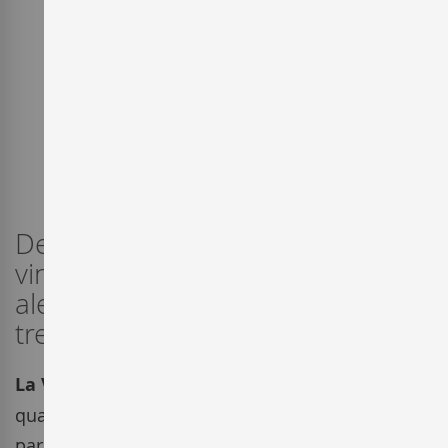
Des de l'Empordà ens arriben els
vins del celler La Vinyeta. Frescos,
alegres, expressius, reflex del
treball d'aquest jove celler.
La Vinyeta
de l'Empordà va néixer l'any 2002
quan Josep Serra, propietari i enòleg, compra un
parell de vinyes de vinyes velles, d'entre 50 i 75