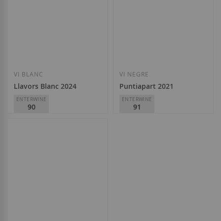
VI BLANC
VI NEGRE
Llavors Blanc 2024
Puntiapart 2021
ENTERWINE
ENTERWINE
90
91
La Vinyeta
La Vinyeta
D.O.
Empordà
D.O.
Empordà
10,50 €
15,25 €
Afegir a la llista de desitjos
Afegir a la llista