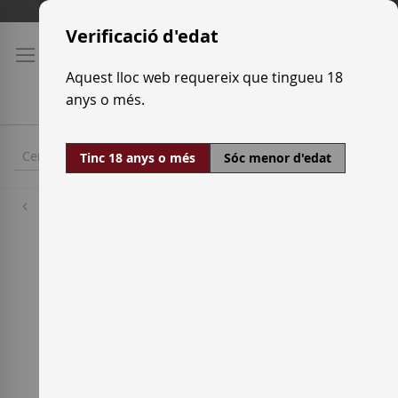
Skip
Tarifes de transport
to
Verificació d'edat
Content
Aquest lloc web requereix que tingueu 18
anys o més.
Tinc 18 anys o més
Sóc menor d'edat
Cellers
La Vinyeta