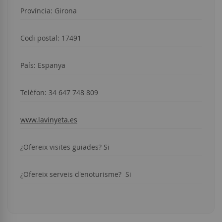
Província: Girona
Codi postal:
17491
País: Espanya
Telèfon: 34 647 748 809
www.lavinyeta.es
¿Ofereix visites guiades? Si
¿Ofereix serveis d'enoturisme? Si