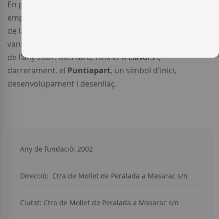
En poc temps, s'han fet un lloc en el panorama vinícola
empordanès, sent un dels cellers més joves i dinàmics
de la
DO Empordà
. Els primers vins del celler La Vinyeta
vans ser els vins joves
Heus
, sent la primera anyada la
de l'any 2007. Més tard, neix el vi
Llavors
i,
darrerament, el
Puntiapart
, un símbol d'inici,
desenvolupament i desenllaç.
Any de fundació: 2002
Direcció:
Ctra de Mollet de Peralada a Masarac s/n
Ciutat:
Ctra de Mollet de Peralada a Masarac s/n