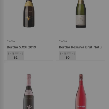
CAVA
CAVA
Bertha S.XXI 2019
Bertha Reserva Brut Nature 2
ENTERWINE
ENTERWINE
92
90
Caves Bertha
Caves Bertha
Special
Regular
24,50 €
11,35 €
11,95 €
Price
Price