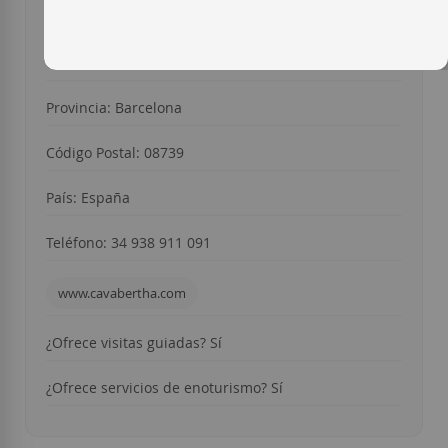
Penedès, Km. 2
Ciudad: Subirats
Provincia: Barcelona
Código Postal: 08739
País: España
Teléfono: 34 938 911 091
www.cavabertha.com
¿Ofrece visitas guiadas? Sí
¿Ofrece servicios de enoturismo? Sí