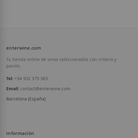
Caves Bertha
Caves Bertha
11,95 €
31,85 €
enterwine.com
Añadir a la Lista de Deseos
Añadir a la List
Tu tienda online de vinos seleccionados con criterio y
pasión.
Tel:
+34 932 379 363
Email:
contact@enterwine.com
Barcelona (España)
Información