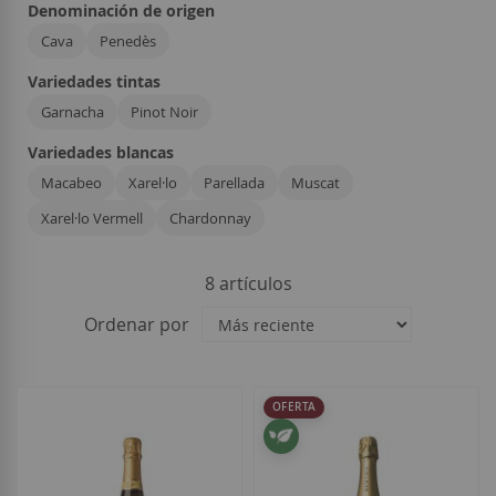
Denominación de origen
Cava
Penedès
Variedades tintas
Garnacha
Pinot Noir
Variedades blancas
Macabeo
Xarel·lo
Parellada
Muscat
Xarel·lo Vermell
Chardonnay
8
artículos
Ordenar por
OFERTA