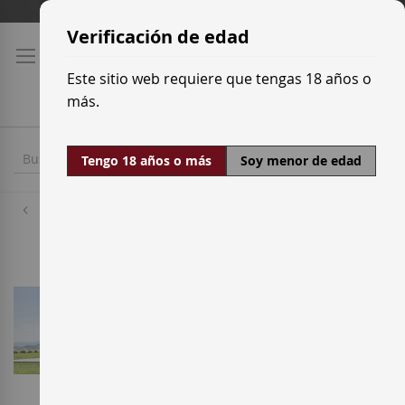
Ir
Tarifas de transporte
al
Verificación de edad
contenido
Este sitio web requiere que tengas 18 años o
más.
Tengo 18 años o más
Soy menor de edad
Bodegas
Caves Bertha