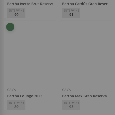
Bertha Ivette Brut Reserva 2023
Bertha Cardús Gran Reserva B
ENTERWINE
ENTERWINE
90
91
Caves Bertha
Caves Bertha
9,95 €
19,25 €
Añadir a la Lista de Deseos
Añadir a la List
CAVA
CAVA
Bertha Lounge 2023
Bertha Max Gran Reserva 200
ENTERWINE
ENTERWINE
89
93