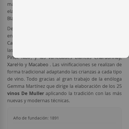
más antigua data el 1851. Estos vinos de solera se
elaboran, principalmente, con
Moscatel
,
Garnacha
Blanca
y
Garnacha Tinta
.
Dentro de los viñedos propiedad de esta bodega,
encontraremos también las variedades tintas como
Cariñena
,
Tempranillo
y
Garnacha Peluda
junto con
las foráneas
Syrah
,
Merlot
,
Cabernet Sauvignon
y
Pinot Noir
; y las variedades blancas
Chardonnay
,
Xarel·lo
y
Macabeo
. Las vinificaciones se realizan de
forma tradicional adaptando las crianzas a cada tipo
de vino. Todo gracias al gran trabajo de la enóloga
Gemma Martínez que dirige la elaboración de los 25
vinos De Muller
aplicando la tradición con las más
nuevas y modernas técnicas.
Año de fundación: 1891