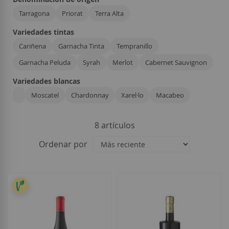
Tarragona
Priorat
Terra Alta
Variedades tintas
Cariñena
Garnacha Tinta
Tempranillo
Garnacha Peluda
Syrah
Merlot
Cabernet Sauvignon
Variedades blancas
Moscatel
Chardonnay
Xarel·lo
Macabeo
8
artículos
Ordenar por