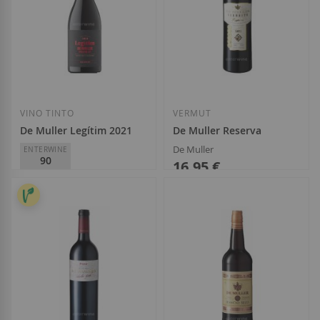
VINO TINTO
VERMUT
De Muller Legítim 2021
De Muller Reserva
De Muller
ENTERWINE
90
16,95 €
De Muller
D.O.
Priorat
10,50 €