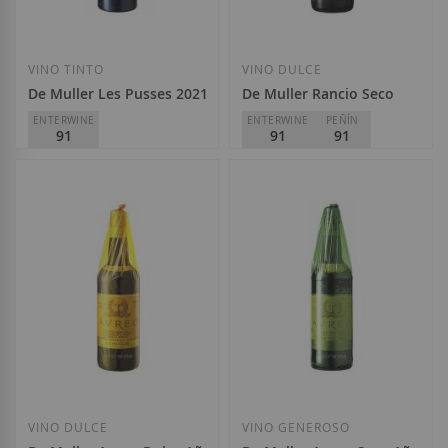
Añadir a la Lista de Deseos
Añadir a la List
VINO TINTO
VINO DULCE
De Muller Les Pusses 2021
De Muller Rancio Seco
ENTERWINE
ENTERWINE
PEÑÍN
91
91
91
De Muller
De Muller
D.O.
Priorat
D.O.
Tarragona
16,95 €
8,65 €
Añadir a la Lista de Deseos
Añadir a la List
VINO DULCE
VINO GENEROSO