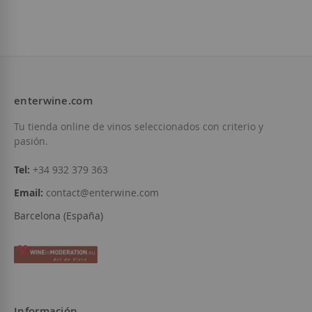
D.O.
Tarragona
D.O.
Priorat
7,80 €
24,90 €
enterwine.com
Añadir a la Lista de Deseos
Añadir a la List
Tu tienda online de vinos seleccionados con criterio y
pasión.
Tel:
+34 932 379 363
Email:
contact@enterwine.com
Barcelona (España)
Información