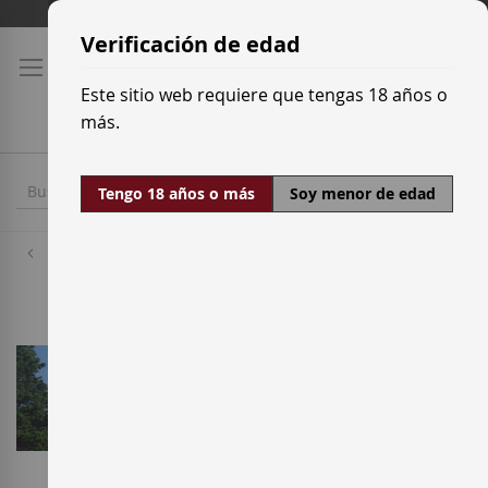
Ir
Tarifas de transporte
al
Verificación de edad
contenido
Este sitio web requiere que tengas 18 años o
más.
Tengo 18 años o más
Soy menor de edad
Bodegas
De Muller