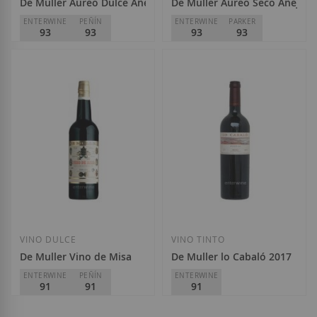
De Muller Aureo Dulce Añejo
De Muller Aureo Seco Añejo
ENTERWINE
PEÑÍN
ENTERWINE
PARKER
93
93
93
93
De Muller
De Muller
D.O.
Tarragona
D.O.
Tarragona
22,80 €
22,80 €
Añadir a la Lista de Deseos
Añadir a la List
VINO DULCE
VINO TINTO
De Muller Vino de Misa
De Muller lo Cabaló 2017
ENTERWINE
PEÑÍN
ENTERWINE
91
91
91
De Muller
De Muller