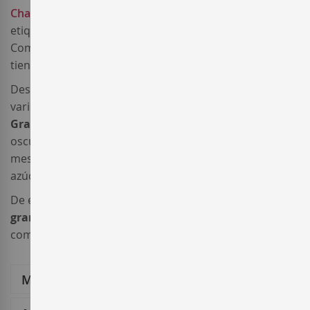
Chardonnay
, la añada 2022 luce por primera vez la
etiqueta subzona Valls d'Anoia-Foix, núcleo histórico de
Comtats de Barcelona y cuna del Cava. Los viñedos
tienen
certificación ecológica.
Después de la vinificación del mosto flor de cada
variedad, la segunda crianza del cava
Gran Claustro
Gran Reserva Brut Nature 2022
transcurre en la
oscuridad de la cava durante un periodo mínimo de 30
meses. Es un
brut nature
estricto, sin adición de
azúcar tras el degüelle.
De elegante y fresca complejidad, este
cava ecológico
gran reserva
acompañará estupendamente una
comida completa.
Más Información