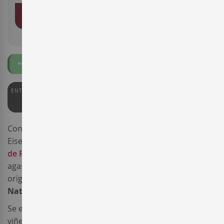
AÑADIR AL CARRITO
Ecológico
ENTERWINE
91
Con motivo de la visita a España en 1959 de D.
Eisenhower, presidente de EE.UU., la bodega
Castillo
de Perelada
seleccionó una reserva especial para
agasajar a tan ilustre invitado. Dicha selección es el
origen del cava
Gran Claustro Gran Reserva Brut
Nature
.
Se elabora siguiendo el método tradicional, a partir de
viñedos de la
DO Cava
. Coupage de
Pinot Noir
y de