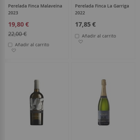
Perelada Finca Malaveïna
Perelada Finca La Garriga
2023
2022
Special
19,80 €
17,85 €
Price
Regular
22,00 €
Añadir al carrito
Price
Añadir a la Lista de Deseo
Añadir al carrito
Añadir a la Lista de Deseos