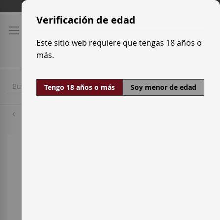
Ir
Tarifas de transporte
al
Verificación de edad
contenido
Este sitio web requiere que tengas 18 años o
más.
Tengo 18 años o más
Soy menor de edad
Chardonnay
Saltar
al
final
de
la
galería
de