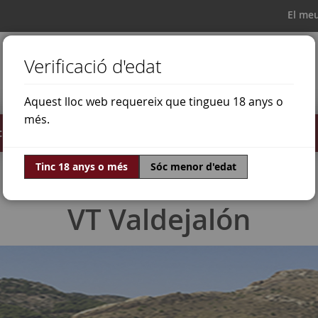
El me
Verificació d'edat
Aquest lloc web requereix que tingueu 18 anys o
més.
il·lats
Ofertes
Món del vi
Tinc 18 anys o més
Sóc menor d'edat
VT Valdejalón