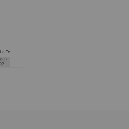
La Tejera 2022
RKER
97