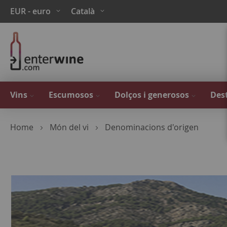
Skip
Moneda
Language
EUR - euro
Català
to
Content
Vins
Escumosos
Dolços i generosos
Dest
Home
Món del vi
Denominacions d'origen