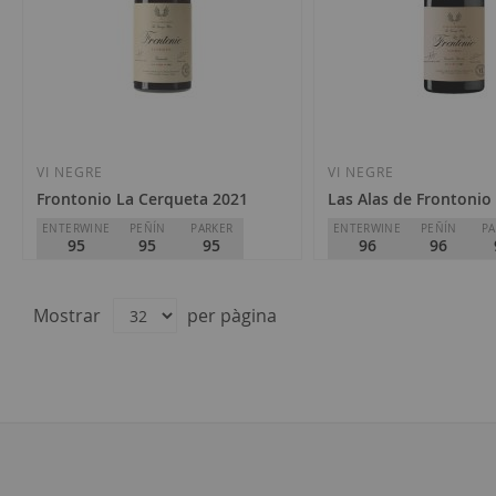
VI NEGRE
VI NEGRE
Frontonio La Cerqueta 2021
Las Alas de Frontonio 
ENTERWINE
PEÑÍN
PARKER
ENTERWINE
PEÑÍN
PA
95
95
95
96
96
Frontonio
Frontonio
D.O.
VT Valdejalón
D.O.
VT Valdejalón
Mostrar
per pàgina
Special
Regular
44,90 €
49,90 €
57,50 €
Price
Price