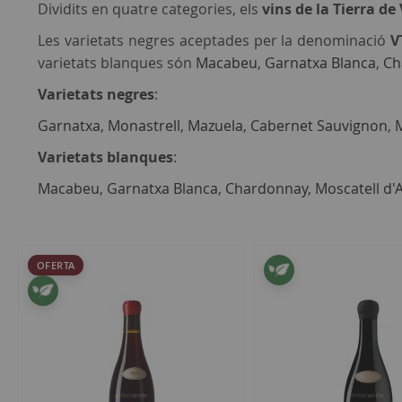
Dividits en quatre categories, els
vins de la Tierra de
Les varietats negres aceptades per la denominació
V
varietats blanques són
Macabeu
,
Garnatxa Blanca
,
Ch
Varietats negres
:
Garnatxa
,
Monastrell
,
Mazuela
,
Cabernet Sauvignon
,
Varietats blanques
:
Macabeu
,
Garnatxa Blanca
,
Chardonnay
,
Moscatell d'
2
articles
OFERTA