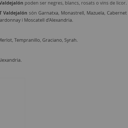
 Valdejalón
poden ser negres, blancs, rosats o vins de licor.
T Valdejalón
són
Garnatxa
,
Monastrell
,
Mazuela
,
Cabernet
ardonnay
i
Moscatell d’Alexandria
.
Merlot
,
Tempranillo
,
Graciano
,
Syrah
.
Alexandria
.