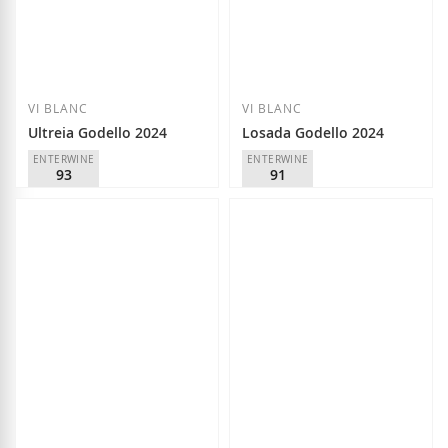
Afegir a la llista
Afegir a la llista de desitjos
Esgotat
VI BLANC
VI BLANC
Ultreia Godello 2024
Losada Godello 2024
ENTERWINE
ENTERWINE
93
91
Raúl Pérez
Losada Vinos de Finca
D.O.
Bierzo
D.O.
Bierzo
15,10 €
15,75 €
Afegir a la llista de desitjos
Afegir a la llista