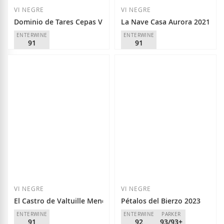
VI NEGRE
VI NEGRE
Dominio de Tares Cepas Viejas 2022
La Nave Casa Aurora 2021
ENTERWINE
ENTERWINE
91
91
Dominio de Tares
Germán R. Blanco
D.O.
Bierzo
D.O.
Bierzo
16,20 €
9,80 €
Afegir a la llista de desitjos
Afegir a la llista
VI NEGRE
VI NEGRE
El Castro de Valtuille Mencía Joven 2025
Pétalos del Bierzo 2023
ENTERWINE
ENTERWINE
PARKER
91
92
93/93+