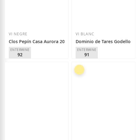
Afegir a la llista de desitjos
Afegir a la llista
VI NEGRE
VI BLANC
Clos Pepín Casa Aurora 2024
Dominio de Tares Godello 202
ENTERWINE
ENTERWINE
92
91
Germán R. Blanco
Dominio de Tares
D.O.
Bierzo
D.O.
Bierzo
15,25 €
17,50 €
Afegir a la llista de desitjos
Afegir a la llista