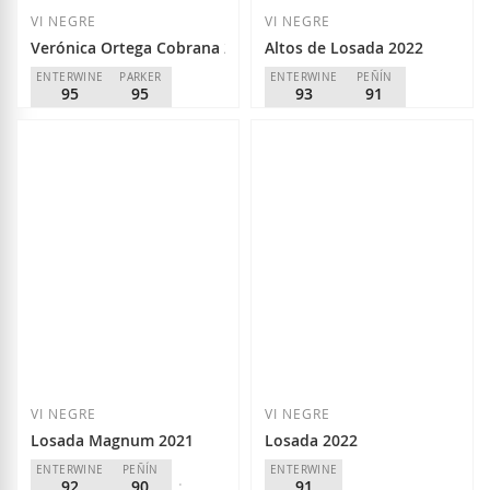
VI NEGRE
VI NEGRE
Verónica Ortega Cobrana 2022
Altos de Losada 2022
ENTERWINE
PARKER
ENTERWINE
PEÑÍN
95
95
93
91
Verónica Ortega
Losada Vinos de Finca
D.O.
Bierzo
D.O.
Bierzo
35,70 €
19,60 €
Afegir a la llista de desitjos
Afegir a la llista
VI NEGRE
VI NEGRE
Losada Magnum 2021
Losada 2022
ENTERWINE
PEÑÍN
ENTERWINE
92
90
91