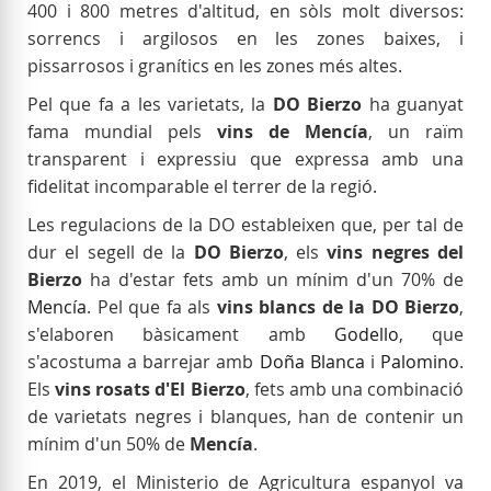
400 i 800 metres d'altitud, en sòls molt diversos:
sorrencs i argilosos en les zones baixes, i
pissarrosos i granítics en les zones més altes.
Pel que fa a les varietats, la
DO Bierzo
ha guanyat
fama mundial pels
vins de Mencía
, un raïm
transparent i expressiu que expressa amb una
fidelitat incomparable el terrer de la regió.
Les regulacions de la DO estableixen que, per tal de
dur el segell de la
DO Bierzo
, els
vins negres del
Bierzo
ha d'estar fets amb un mínim d'un 70% de
Mencía
. Pel que fa als
vins blancs de la DO Bierzo
,
s'elaboren bàsicament amb
Godello
, que
s'acostuma a barrejar amb
Doña Blanca
i
Palomino
.
Els
vins rosats d'El Bierzo
, fets amb una combinació
de varietats negres i blanques, han de contenir un
mínim d'un 50% de
Mencía
.
En 2019, el Ministerio de Agricultura espanyol va