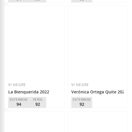
PARKER
95
Raúl Pérez
D.O.
Bierzo
Castro Ventosa
15,00 €
D.O.
Bierzo
43,00 €
Afegir a la llista de desitjos
Afegir a la llista
VI NEGRE
VI NEGRE
La Bienquerida 2022
Verónica Ortega Quite 2024
ENTERWINE
PEÑÍN
ENTERWINE
94
92
92
Losada Vinos de Finca
Verónica Ortega
D.O.
Bierzo
D.O.
Bierzo
43,50 €
14,90 €