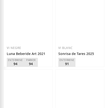
Afegir a la llista de desitjos
Afegir a la llista
VI NEGRE
VI BLANC
Luna Beberide Art 2021
Sonrisa de Tares 2025
ENTERWINE
PARKER
ENTERWINE
94
94
91
Luna Beberide
Dominio de Tares
D.O.
Bierzo
D.O.
Bierzo
24,20 €
10,10 €