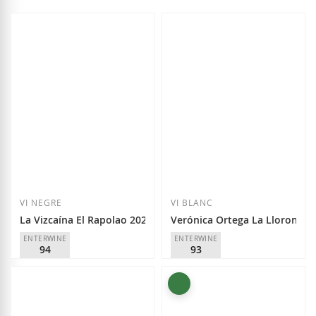
VI NEGRE
VI BLANC
La Vizcaína El Rapolao 2024
Verónica Ortega La Llorona 2
ENTERWINE
ENTERWINE
94
93
Raúl Pérez
Verónica Ortega
D.O.
Bierzo
D.O.
Bierzo
21,50 €
27,75 €