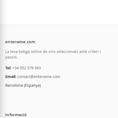
currently
reading
page
Afegir a la llista de desitjos
Afegir a la llista
enterwine.com
La teva botiga online de vins seleccionats amb criteri i
passió.
Tel:
+34 932 379 363
Email:
contact@enterwine.com
Barcelona (Espanya)
Informació