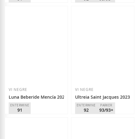
Castro Ventosa
Descendientes de J. Palacios
D.O.
Bierzo
D.O.
Bierzo
6,95 €
17,70 €
Afegir a la llista de desitjos
Afegir a la llista
VI NEGRE
VI NEGRE
Luna Beberide Mencía 2025
Ultreia Saint Jacques 2023
ENTERWINE
ENTERWINE
PARKER
91
92
93/93+
Luna Beberide
Raúl Pérez
D.O.
Bierzo
D.O.
Bierzo
7,50 €
10,70 €