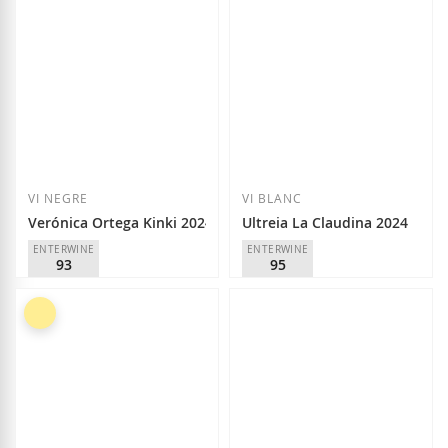
Afegir a la llista de desitjos
Afegir a la llista
VI NEGRE
VI BLANC
Verónica Ortega Kinki 2024
Ultreia La Claudina 2024
ENTERWINE
ENTERWINE
93
95
Verónica Ortega
Raúl Pérez
D.O.
Bierzo
D.O.
Bierzo
29,45 €
39,80 €