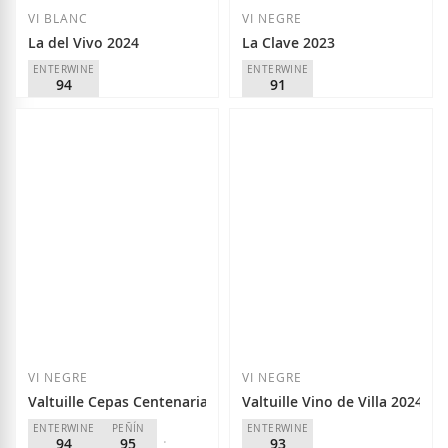
VI BLANC
VI NEGRE
La del Vivo 2024
La Clave 2023
ENTERWINE
ENTERWINE
94
91
Raúl Pérez
Raúl Pérez
D.O.
Bierzo
D.O.
Bierzo
21,25 €
9,70 €
Afegir a la llista de desitjos
Afegir a la llista
VI NEGRE
VI NEGRE
Valtuille Cepas Centenarias 2022
Valtuille Vino de Villa 2024
ENTERWINE
PEÑÍN
ENTERWINE
94
95
93