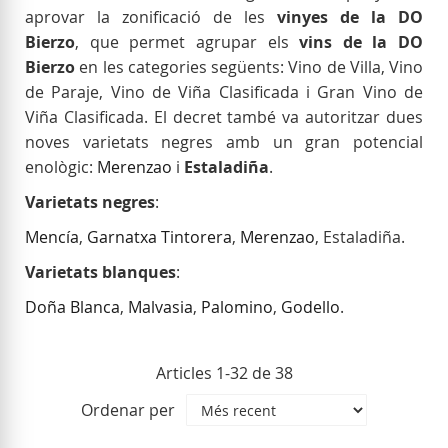
aprovar la zonificació de les
vinyes de la DO
Bierzo
, que permet agrupar els
vins de la DO
Bierzo
en les categories següents: Vino de Villa, Vino
de Paraje, Vino de Viña Clasificada i Gran Vino de
Viña Clasificada. El decret també va autoritzar dues
noves varietats negres amb un gran potencial
enològic:
Merenzao
i
Estaladiña
.
Varietats negres
:
Mencía
,
Garnatxa Tintorera
,
Merenzao
, Estaladiña.
Varietats blanques
:
Doña Blanca
,
Malvasia
,
Palomino
,
Godello
.
Articles
1
-
32
de
38
Ordenar per