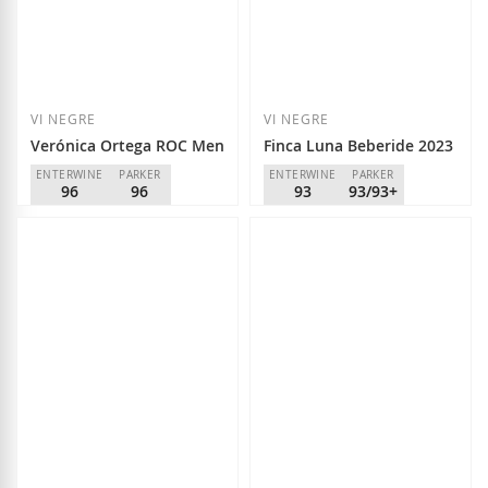
Afegir a la llista de desitjos
Afegir a la llista
VI NEGRE
VI NEGRE
Verónica Ortega ROC Mencía 2023
Finca Luna Beberide 2023
ENTERWINE
PARKER
ENTERWINE
PARKER
96
96
93
93/93+
Verónica Ortega
Luna Beberide
D.O.
Bierzo
D.O.
Bierzo
39,00 €
12,20 €
Afegir a la llista de desitjos
Afegir a la llista